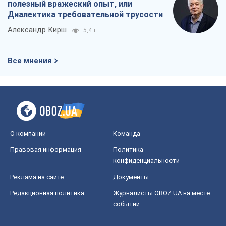
Реклама на сайте
Документы
Редакционная политика
Журналисты OBOZ.UA на месте
событий
OBOZ.UA
Политика
Мир
Расследования
Блоги
Общество
Регионы Украины
Киев
Харьков
Запорожье
Днепр
Черкассы