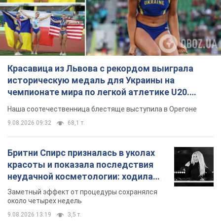
красоты и показала последствия
неудачной косметологии: ходила
так почти месяц
Заметный эффект от процедуры сохранялся
около четырех недель
9.08.2026 13:19
3,5 т.
В 16–17 лет могла целый день не
есть: украинская модель Кристина
Пономар рассказала о страшной
стороне модельной карьеры
Модель рассказала, какие гонорары получают
ее коллеги
9.08.2026 16:25
7,6 т.