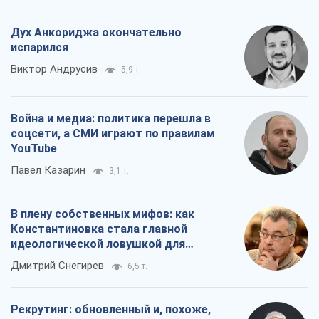
идеологической ловушкой для
российских оккупантов
Дмитрий Снегирев
6,5 т.
Рекрутинг: обновленный и, похоже,
полезный вражеский опыт, или
Диалектика требовательной трусости
Александр Кирш
5,4 т.
Все мнения
О компании
Команда
Правовая информация
Политика
конфиденциальности