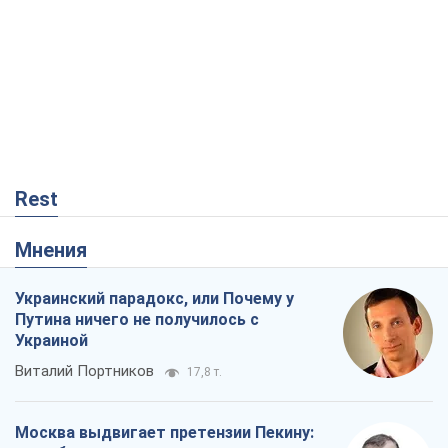
Украиной
Виталий Портников
17,8 т.
Москва выдвигает претензии Пекину:
дружба превращается в зависимость
России от Китая
Виктор Каспрук
14,2 т.
Кремль начал подготовку к своему
"последнему рывку"
Костянтин Машовець
4,2 т.