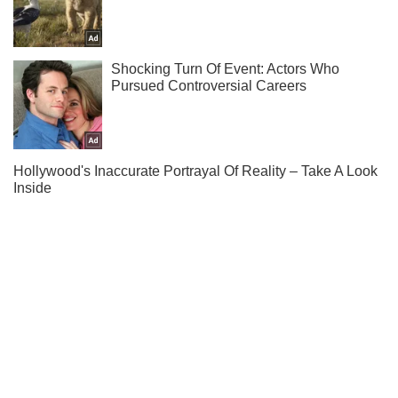
Подпишись на Telegram-канал и посмотри, что будет
дальше!
Подписаться
Подписаться
Экономика
Mакроэкономика
В украинских банках...