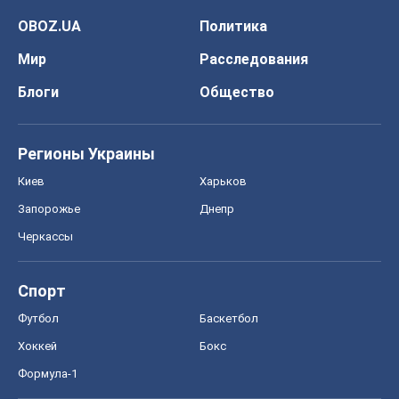
Спорт
Футбол
Баскетбол
Хоккей
Бокс
Формула-1
Моя школа
ГДЗ
Учебники
Онлайн уроки
ДПА
ЗНО
НМТ
СНГ решебники
Авто
Тест Драйв
Электромобили
Акции
Сервис