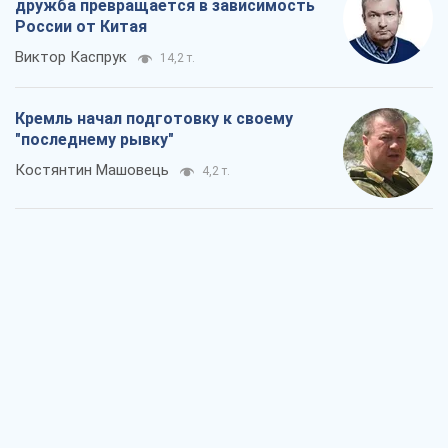
Дух Анкориджа окончательно
испарился
Виктор Андрусив
5,9 т.
Война и медиа: политика перешла в
соцсети, а СМИ играют по правилам
YouTube
Павел Казарин
3,1 т.
В плену собственных мифов: как
Константиновка стала главной