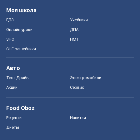
Food Oboz
Рецепты
Напитки
Диеты
Экономика
Рынки и компании
Mакроэкономика
MedOboz
Новости медицины
MAMACLUB
Шоу
Афиша
Сплетни
Красота
Мода
Женский Журнал