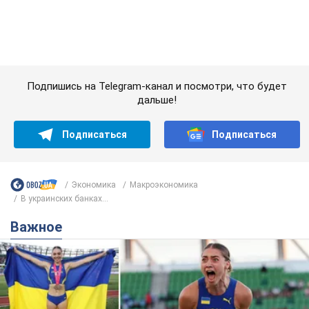
Важное
Красавица из Львова с рекордом выиграла
историческую медаль для Украины на
чемпионате мира по легкой атлетике U20.
Видео
Наша соотечественница блестяще выступила в Орегоне
9.08.2026 09:32
68,1 т.
Бритни Спирс призналась в уколах