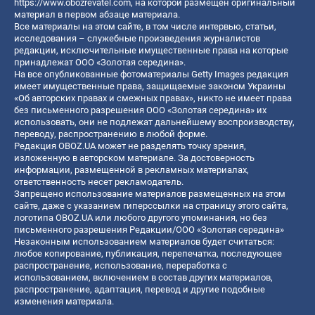
https://www.obozrevatel.com
, на которой размещен оригинальный
материал в первом абзаце материала.
Все материалы на этом сайте, в том числе интервью, статьи,
исследования – служебные произведения журналистов
редакции, исключительные имущественные права на которые
принадлежат ООО «Золотая середина».
На все опубликованные фотоматериалы Getty Images редакция
имеет имущественные права, защищаемые законом Украины
«Об авторских правах и смежных правах», никто не имеет права
без письменного разрешения ООО «Золотая середина» их
использовать, они не подлежат дальнейшему воспроизводству,
переводу, распространению в любой форме.
Редакция OBOZ.UA может не разделять точку зрения,
изложенную в авторском материале. За достоверность
информации, размещенной в рекламных материалах,
ответственность несет рекламодатель.
Запрещено использование материалов размещенных на этом
сайте, даже с указанием гиперссылки на страницу этого сайта,
логотипа OBOZ.UA или любого другого упоминания, но без
письменного разрешения Редакции/ООО «Золотая середина»
Незаконным использованием материалов будет считаться:
любое копирование, публикация, перепечатка, последующее
распространение, использование, переработка с
использованием, включением в состав других материалов,
распространение, адаптация, перевод и другие подобные
изменения материала.