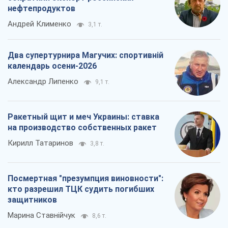
нефтепродуктов
Андрей Клименко
3,1 т.
Два супертурнира Магучих: спортивній
календарь осени-2026
Александр Липенко
9,1 т.
Ракетный щит и меч Украины: ставка
на производство собственных ракет
Кирилл Татаринов
3,8 т.
Посмертная "презумпция виновности":
кто разрешил ТЦК судить погибших
защитников
Марина Ставнійчук
8,6 т.