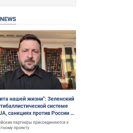
P NEWS
ита нашей жизни": Зеленский
нтибаллистической системе
JA, санкциях против России и
ержке аграриев. Видео
ейские партнеры присоединяются к
стному проекту