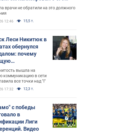
ессивном" раке
а врачи не обратили на это должного
ния
15,5 т.
26 12:46
ск Леси Никитюк в
атах обернулся
далом: почему
ущую
раведливо
нитость вышла на
йтили
ю коммуникацию в сети
тавила все точки над "i"
12,3 т.
26 17:32
амо" с победы
товало в
ификации Лиги
еренций. Видео