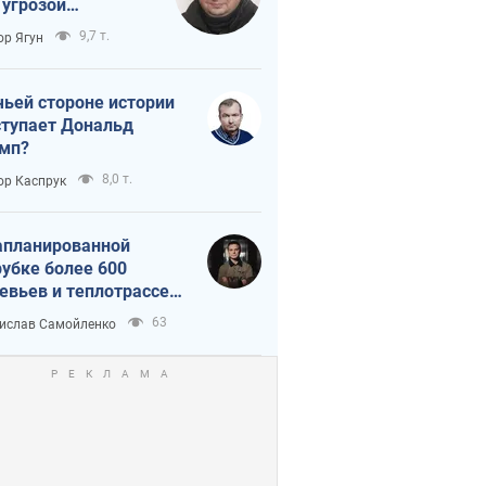
 угрозой
тическая
9,7 т.
ор Ягун
истика
чьей стороне истории
тупает Дональд
мп?
8,0 т.
ор Каспрук
апланированной
убке более 600
евьев и теплотрассе:
 происходит на
63
ислав Самойленко
емках в Киеве