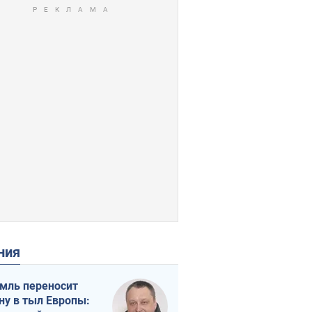
ения
мль переносит
ну в тыл Европы: