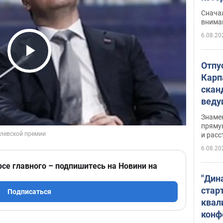
"агр
Сначал
внима
6.08.20
Play Video
Отпу
Карп
скан
вед
несп
Знаме
захе
пряму
и расс
6.08.20
рсе главного – подпишитесь на Новини на
"Дин
стар
Подписаться
квал
конф