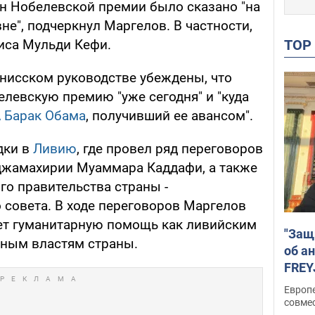
ин Нобелевской премии было сказано "на
е", подчеркнул Маргелов. В частности,
TO
иса Мульди Кефи.
унисском руководстве убеждены, что
левскую премию "уже сегодня" и "куда
 Барак Обама
, получивший ее авансом".
дки в
Ливию
, где провел ряд переговоров
джамахирии Муаммара Каддафи, а также
го правительства страны -
 совета. В ходе переговоров Маргелов
ет гуманитарную помощь как ливийским
"Защ
ьным властям страны.
об а
FREY
подд
Европ
совме