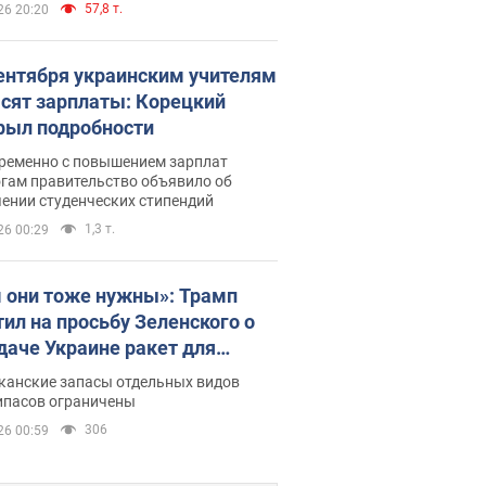
57,8 т.
26 20:20
сентября украинским учителям
сят зарплаты: Корецкий
рыл подробности
ременно с повышением зарплат
огам правительство объявило об
ении студенческих стипендий
1,3 т.
26 00:29
 они тоже нужны»: Трамп
тил на просьбу Зеленского о
даче Украине ракет для
ot
канские запасы отдельных видов
ипасов ограничены
306
26 00:59