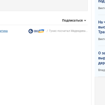
под
кри
Викт
лог
Подписаться
На 
выс
итика
Тунис посчитал Медведева...
Тра
Викт
О з
выр
дер
что
Влад
Тер