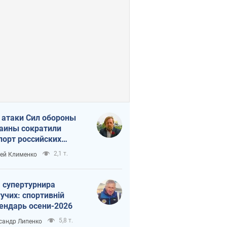
 атаки Сил обороны
аины сократили
порт российских
тепродуктов
2,1 т.
ей Клименко
 супертурнира
учих: спортивній
ендарь осени-2026
5,8 т.
сандр Липенко