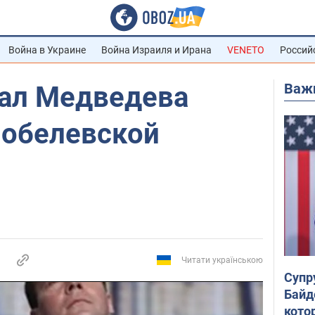
Война в Украине
Война Израиля и Ирана
VENETO
Россий
Важ
тал Медведева
обелевской
Читати українською
Супр
Байд
кото