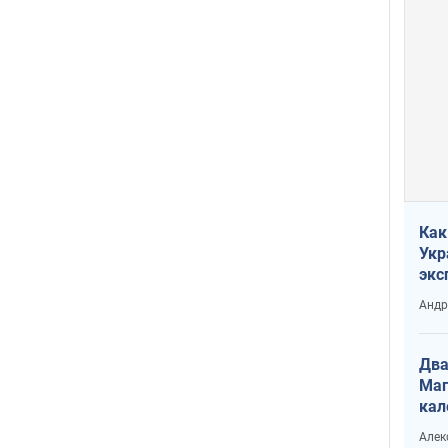
Как
Укр
экс
неф
Андр
Два
Маг
кал
Алек