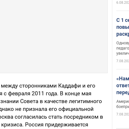
6.08.20
С 1 
повы
раск
Однов
педаг
увелич
7.08.20
«Нам
отве
 между сторонниками Каддафи и его
пере
 с февраля 2011 года. В конце мая
Patri
знании Совета в качестве легитимного
Амери
боепр
однако не признала его официальной
7.08.20
осква согласилась стать посредником в
 кризиса. Россия придерживается