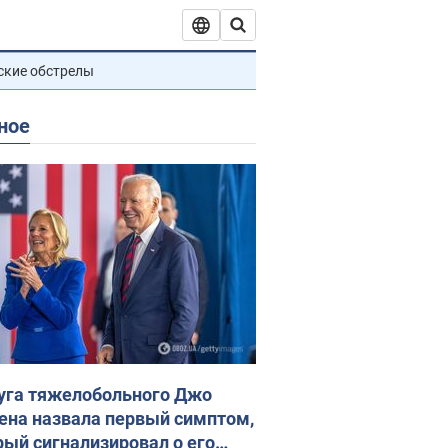
ские обстрелы
ное
уга тяжелобольного Джо
ена назвала первый симптом,
рый сигнализировал о его