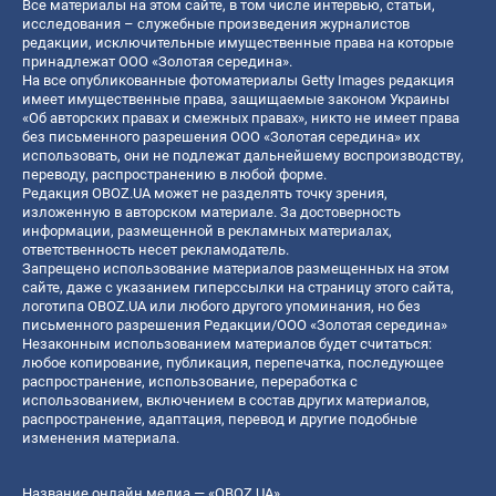
Все материалы на этом сайте, в том числе интервью, статьи,
исследования – служебные произведения журналистов
редакции, исключительные имущественные права на которые
принадлежат ООО «Золотая середина».
На все опубликованные фотоматериалы Getty Images редакция
имеет имущественные права, защищаемые законом Украины
«Об авторских правах и смежных правах», никто не имеет права
без письменного разрешения ООО «Золотая середина» их
использовать, они не подлежат дальнейшему воспроизводству,
переводу, распространению в любой форме.
Редакция OBOZ.UA может не разделять точку зрения,
изложенную в авторском материале. За достоверность
информации, размещенной в рекламных материалах,
ответственность несет рекламодатель.
Запрещено использование материалов размещенных на этом
сайте, даже с указанием гиперссылки на страницу этого сайта,
логотипа OBOZ.UA или любого другого упоминания, но без
письменного разрешения Редакции/ООО «Золотая середина»
Незаконным использованием материалов будет считаться:
любое копирование, публикация, перепечатка, последующее
распространение, использование, переработка с
использованием, включением в состав других материалов,
распространение, адаптация, перевод и другие подобные
изменения материала.
Название онлайн медиа — «OBOZ.UA»