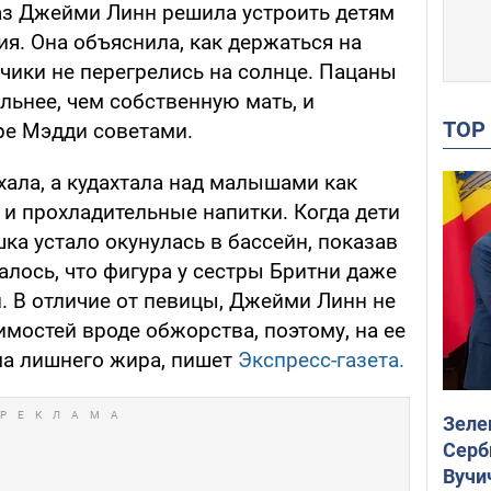
 раз Джейми Линн решила устроить детям
я. Она объяснила, как держаться на
ьчики не перегрелись на солнце. Пацаны
льнее, чем собственную мать, и
TO
ре Мэдди советами.
ала, а кудахтала над малышами как
 и прохладительные напитки. Когда дети
ка устало окунулась в бассейн, показав
алось, что фигура у сестры Бритни даже
и. В отличие от певицы, Джейми Линн не
имостей вроде обжорства, поэтому, на ее
мма лишнего жира, пишет
Экспресс-газета.
Зеле
Серб
Вучи