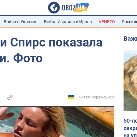
Война в Украине
Война Израиля и Ирана
VENETO
Россий
Важ
и Спирс показала
и. Фото
Читати українською
50-л
секр
на уп