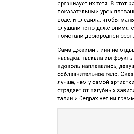
организует их тетя. В этот
показательный урок плавани
воде, и следила, чтобы мал
слушали тетю даже внимате
помогали двоюродной сест
Сама Джейми Линн не отдых
наседка: таскала им фрукты
вдоволь наплавались, девуш
соблазнительное тело. Оказ
лучше, чем у самой артистк
страдает от пагубных завис
талии и бедрах нет ни гра