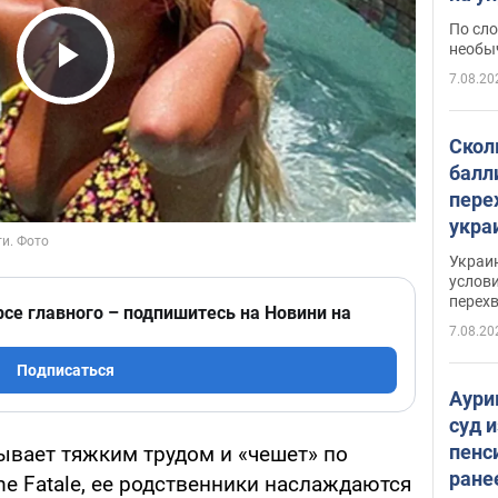
моло
По сло
необы
7.08.20
Play Video
Скол
балл
пере
укра
июле
Украи
назв
услови
перех
рсе главного – подпишитесь на Новини на
7.08.20
Подписаться
Аури
суд 
пенс
вает тяжким трудом и «чешет» по
ране
e Fatale, ее родственники наслаждаются