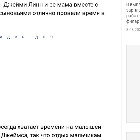
скол
ы Джейми Линн и ее мама вместе с
В вып
певи
зарпла
 сыновьями отлично провели время в
работ
филар
8.08.20
идео дня
всегда хватает времени на малышей
Джеймса, так что отдых мальчикам