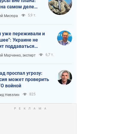
урсы вне плана:
 на самом деле
тует темп войны
5,9 т.
ей Мисюра
 уже переживали и
шее": Украине не
ит поддаваться
аянию из-за
6,7 т.
ей Марченко, эксперт
етного террора
ад проспал угрозу:
сия может проверить
О войной
825
ид Невзлин