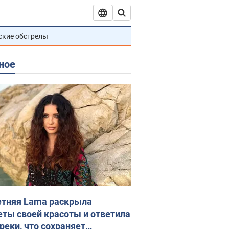
ские обстрелы
ное
етняя Lama раскрыла
еты своей красоты и ответила
реки, что сохраняет