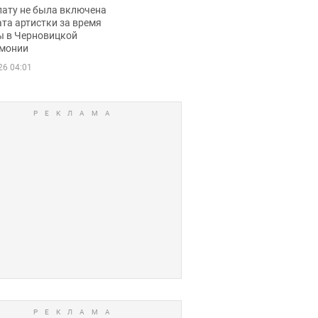
ько получала
лату не была включена
ца
та артистки за время
ы в Черновицкой
монии
26 04:01