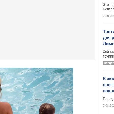
Это пе
Белгр
7.08.20
Трет
для 
Лима
крит
Сейчас
удал
групп
Спецп
В ок
прог
подн
виде
Город,
7.08.20