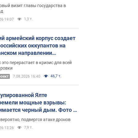
рвый визит главы государства в
ад
1,3 т.
26 19:07
ий армейский корпус создает
российских оккупантов на
нском направлении
ический дискомфорт: как это
 это перерастает в кризис для всей
ось
ировки
46,7 т.
роект
7.08.2026 16:40
купированной Ялте
ремели мощные взрывы:
имается черный дым. Фото и
о
 вероятно, подвергся атаке дронов
7,9 т.
26 13:26