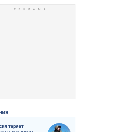
ения
сия теряет