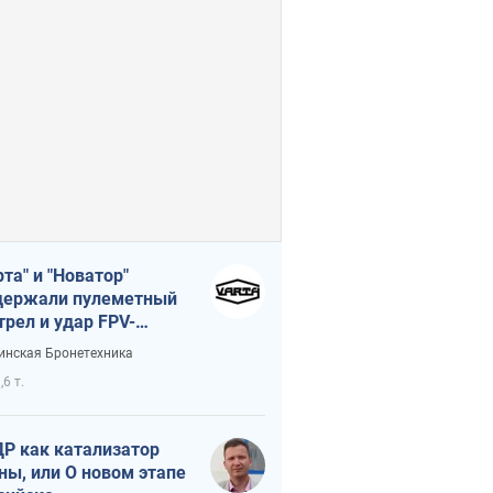
рта" и "Новатор"
ержали пулеметный
трел и удар FPV-
на, сохранив жизнь
инская Бронетехника
церу ВСУ
,6 т.
Р как катализатор
ны, или О новом этапе