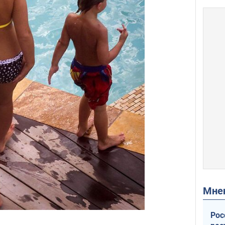
Мн
Рос