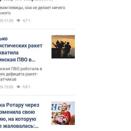
дость, ведь у нее нет детей
вам певицы, она не делает ничего
чного
4,7 т.
26 17:39
ько
истических ракет
хватила
инская ПВО в
: в Минобороны
нская ПВО работала в
али цифру
ях дефицита ракет-
ватчиков
6,8 т.
26 15:09
ка Ротару через
изменила свою
ию, на которую
е жаловалась: