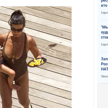
рес
кто
дик
Серг
"Мы
худ
сто
отч
Серг
рак
Зап
Рос
НАТ
Леон