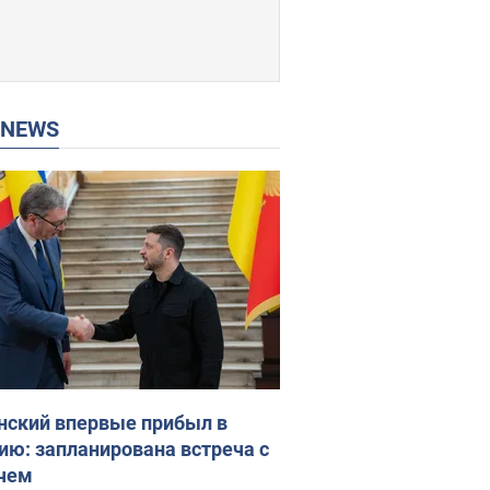
P NEWS
нский впервые прибыл в
ию: запланирована встреча с
чем