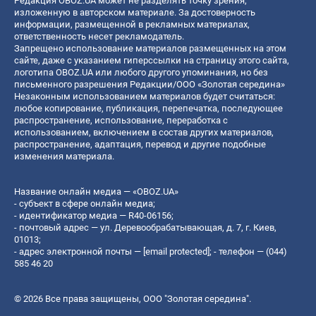
Редакция OBOZ.UA может не разделять точку зрения,
изложенную в авторском материале. За достоверность
информации, размещенной в рекламных материалах,
ответственность несет рекламодатель.
Запрещено использование материалов размещенных на этом
сайте, даже с указанием гиперссылки на страницу этого сайта,
логотипа OBOZ.UA или любого другого упоминания, но без
письменного разрешения Редакции/ООО «Золотая середина»
Незаконным использованием материалов будет считаться:
любое копирование, публикация, перепечатка, последующее
распространение, использование, переработка с
использованием, включением в состав других материалов,
распространение, адаптация, перевод и другие подобные
изменения материала.
Название онлайн медиа — «OBOZ.UA»
- субъект в сфере онлайн медиа;
- идентификатор медиа — R40-06156;
- почтовый адрес — ул. Деревообрабатывающая, д. 7, г. Киев,
01013;
- адрес электронной почты —
[email protected]
; - телефон — (044)
585 46 20
© 2026 Все права защищены, ООО "Золотая середина".