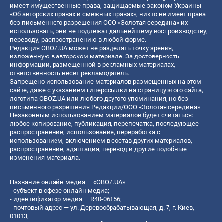
имеет имущественные права, защищаемые законом Украины
«Об авторских правах и смежных правах», никто не имеет права
без письменного разрешения ООО «Золотая середина» их
использовать, они не подлежат дальнейшему воспроизводству,
переводу, распространению в любой форме.
Редакция OBOZ.UA может не разделять точку зрения,
изложенную в авторском материале. За достоверность
информации, размещенной в рекламных материалах,
ответственность несет рекламодатель.
Запрещено использование материалов размещенных на этом
сайте, даже с указанием гиперссылки на страницу этого сайта,
логотипа OBOZ.UA или любого другого упоминания, но без
письменного разрешения Редакции/ООО «Золотая середина»
Незаконным использованием материалов будет считаться:
любое копирование, публикация, перепечатка, последующее
распространение, использование, переработка с
использованием, включением в состав других материалов,
распространение, адаптация, перевод и другие подобные
изменения материала.
Название онлайн медиа — «OBOZ.UA»
- субъект в сфере онлайн медиа;
- идентификатор медиа — R40-06156;
- почтовый адрес — ул. Деревообрабатывающая, д. 7, г. Киев,
01013;