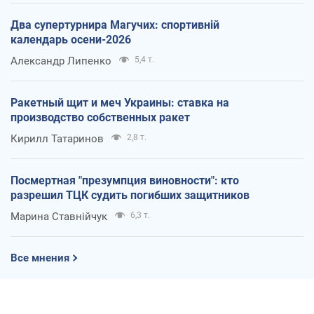
Два супертурнира Магучих: спортивній
календарь осени-2026
Александр Липенко
5,4 т.
Ракетный щит и меч Украины: ставка на
производство собственных ракет
Кирилл Татаринов
2,8 т.
Посмертная "презумпция виновности": кто
разрешил ТЦК судить погибших защитников
Марина Ставнійчук
6,3 т.
Все мнения