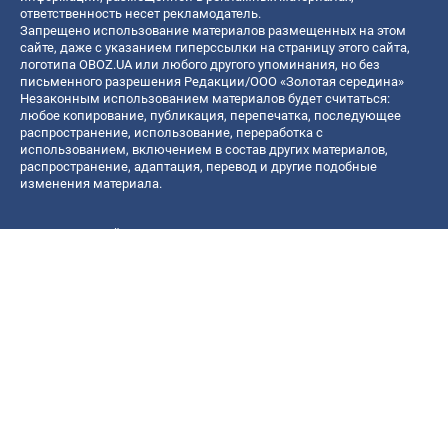
ответственность несет рекламодатель.
Запрещено использование материалов размещенных на этом
сайте, даже с указанием гиперссылки на страницу этого сайта,
логотипа OBOZ.UA или любого другого упоминания, но без
письменного разрешения Редакции/ООО «Золотая середина»
Незаконным использованием материалов будет считаться:
любое копирование, публикация, перепечатка, последующее
распространение, использование, переработка с
использованием, включением в состав других материалов,
распространение, адаптация, перевод и другие подобные
изменения материала.
Название онлайн медиа — «OBOZ.UA»
- субъект в сфере онлайн медиа;
- идентификатор медиа — R40-06156;
- почтовый адрес — ул. Деревообрабатывающая, д. 7, г. Киев,
01013;
- адрес электронной почты —
[email protected]
; - телефон — (044)
585 46 20
© 2026 Все права защищены, ООО "Золотая середина".