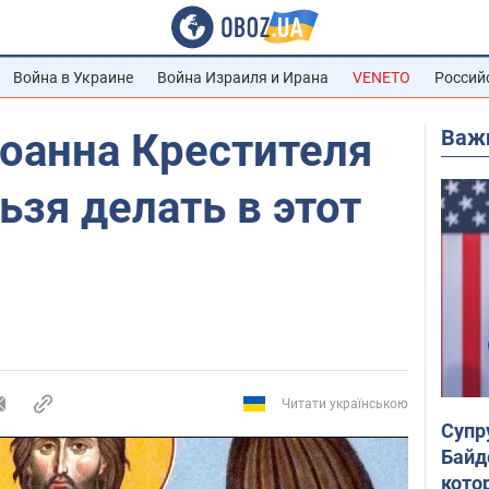
Война в Украине
Война Израиля и Ирана
VENETO
Россий
Важ
оанна Крестителя
ьзя делать в этот
Читати українською
Супр
Байд
кото