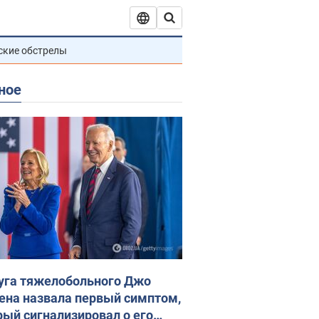
ские обстрелы
ное
уга тяжелобольного Джо
ена назвала первый симптом,
рый сигнализировал о его