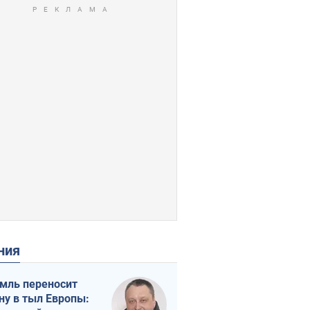
ения
мль переносит
ну в тыл Европы: