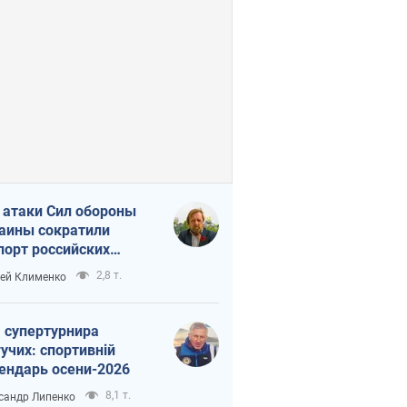
 атаки Сил обороны
аины сократили
порт российских
тепродуктов
2,8 т.
ей Клименко
 супертурнира
учих: спортивній
ендарь осени-2026
8,1 т.
сандр Липенко