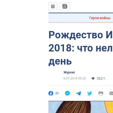
Герои войны
Рождество И
2018: что нел
день
Журнал
6.07.2018 00:20
33,2 т.
40