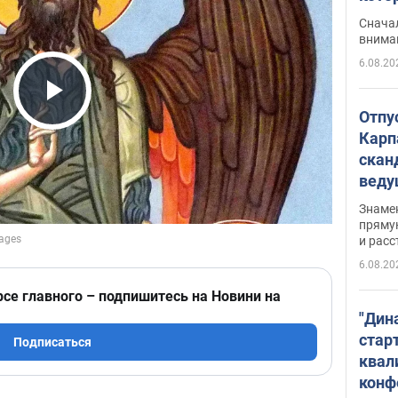
"агр
Сначал
внима
6.08.20
Play Video
Отпу
Карп
скан
вед
несп
Знаме
захе
пряму
и расс
6.08.20
рсе главного – подпишитесь на Новини на
"Дин
стар
Подписаться
квал
конф