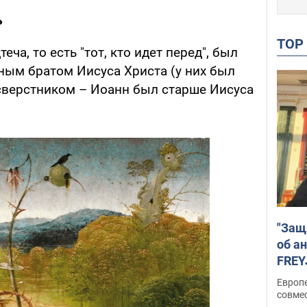
ь
TO
ча, то есть "тот, кто идет перед", был
ным братом Иисуса Христа (у них был
 сверстником – Иоанн был старше Иисуса
"Защ
об а
FREY
подд
Европ
совме