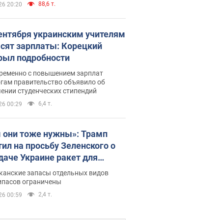
88,6 т.
26 20:20
сентября украинским учителям
сят зарплаты: Корецкий
рыл подробности
ременно с повышением зарплат
огам правительство объявило об
ении студенческих стипендий
6,4 т.
26 00:29
 они тоже нужны»: Трамп
тил на просьбу Зеленского о
даче Украине ракет для
ot
канские запасы отдельных видов
ипасов ограничены
2,4 т.
26 00:59