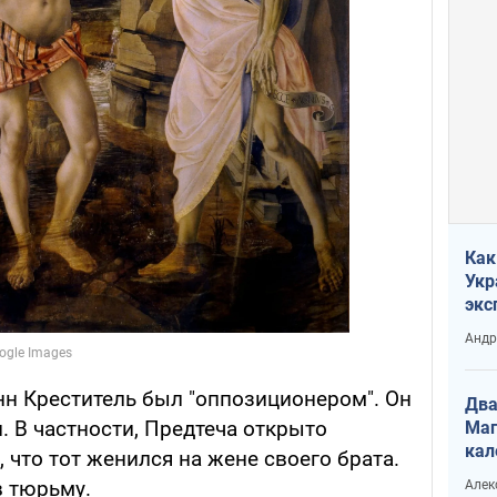
Как
Укр
экс
неф
Андр
нн Креститель был "оппозиционером". Он
Два
. В частности, Предтеча открыто
Маг
кал
 что тот женился на жене своего брата.
в тюрьму.
Алек