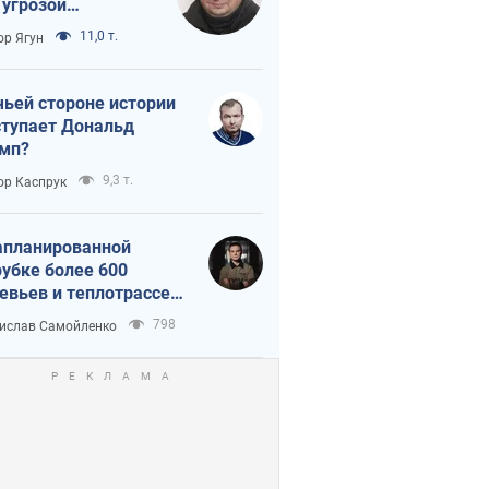
 угрозой
тическая
11,0 т.
ор Ягун
истика
чьей стороне истории
тупает Дональд
мп?
9,3 т.
ор Каспрук
апланированной
убке более 600
евьев и теплотрассе:
 происходит на
798
ислав Самойленко
емках в Киеве