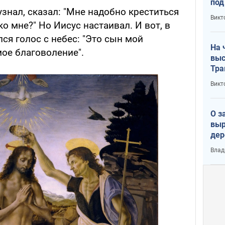
под
 узнал, сказал: "Мне надобно креститься
кри
Викт
лог
ко мне?" Но Иисус настаивал. И вот, в
я голос с небес: "Это сын мой
На 
ое благоволение".
выс
Тра
Викт
О з
выр
дер
что
Влад
Тер