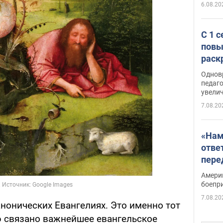
6.08.20
С 1 
повы
раск
Однов
педаг
увелич
7.08.20
«Нам
отве
пере
Patri
Амери
боепр
7.08.20
анонических Евангелиях. Это именно тот
 связано важнейшее евангельское