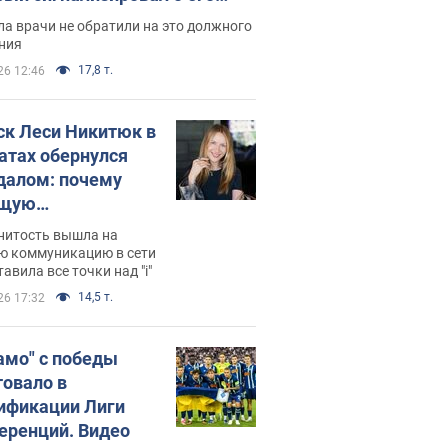
ессивном" раке
а врачи не обратили на это должного
ния
17,8 т.
26 12:46
ск Леси Никитюк в
атах обернулся
далом: почему
ущую
раведливо
нитость вышла на
йтили
ю коммуникацию в сети
тавила все точки над "i"
14,5 т.
26 17:32
амо" с победы
товало в
ификации Лиги
еренций. Видео