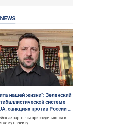
P NEWS
ита нашей жизни": Зеленский
нтибаллистической системе
JA, санкциях против России и
ержке аграриев. Видео
ейские партнеры присоединяются к
стному проекту