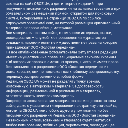
ссылки на сайт OBOZ.UA, а для интернет-изданий - при
получении письменного разрешения на их использование и при
обязательном размещении прямой, открытой для поисковых
систем, гиперссылки на страницу OBOZ.UA по ссылке
https://www.obozrevatel.com
, на которой размещен оригинальный
материал в первом абзаце материала.
Все материалы на этом сайте, в том числе интервью, статьи,
исследования – служебные произведения журналистов
редакции, исключительные имущественные права на которые
принадлежат ООО «Золотая середина».
На все опубликованные фотоматериалы Getty Images редакция
имеет имущественные права, защищаемые законом Украины
«Об авторских правах и смежных правах», никто не имеет права
без письменного разрешения ООО «Золотая середина» их
использовать, они не подлежат дальнейшему воспроизводству,
переводу, распространению в любой форме.
Редакция OBOZ.UA может не разделять точку зрения,
изложенную в авторском материале. За достоверность
информации, размещенной в рекламных материалах,
ответственность несет рекламодатель.
Запрещено использование материалов размещенных на этом
сайте, даже с указанием гиперссылки на страницу этого сайта,
логотипа OBOZ.UA или любого другого упоминания, но без
письменного разрешения Редакции/ООО «Золотая середина»
Незаконным использованием материалов будет считаться:
любое копирование, публикация, перепечатка, последующее