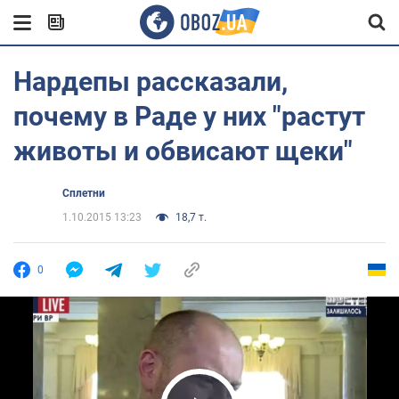
Нардепы рассказали,
почему в Раде у них "растут
животы и обвисают щеки"
Сплетни
1.10.2015 13:23
18,7 т.
0