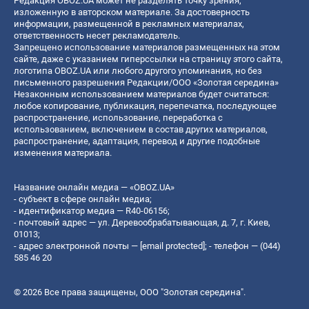
Редакция OBOZ.UA может не разделять точку зрения,
изложенную в авторском материале. За достоверность
информации, размещенной в рекламных материалах,
ответственность несет рекламодатель.
Запрещено использование материалов размещенных на этом
сайте, даже с указанием гиперссылки на страницу этого сайта,
логотипа OBOZ.UA или любого другого упоминания, но без
письменного разрешения Редакции/ООО «Золотая середина»
Незаконным использованием материалов будет считаться:
любое копирование, публикация, перепечатка, последующее
распространение, использование, переработка с
использованием, включением в состав других материалов,
распространение, адаптация, перевод и другие подобные
изменения материала.
Название онлайн медиа — «OBOZ.UA»
- субъект в сфере онлайн медиа;
- идентификатор медиа — R40-06156;
- почтовый адрес — ул. Деревообрабатывающая, д. 7, г. Киев,
01013;
- адрес электронной почты —
[email protected]
; - телефон — (044)
585 46 20
© 2026 Все права защищены, ООО "Золотая середина".