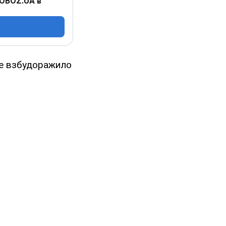
 OBOZ.UA в
не взбудоражило