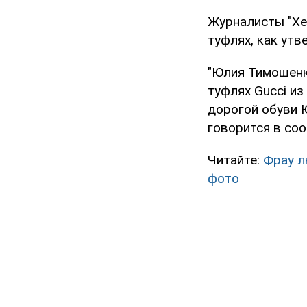
Журналисты "Хе
туфлях, как утв
"Юлия Тимошенк
туфлях Gucci и
дорогой обуви 
говорится в со
Читайте:
Фрау л
фото