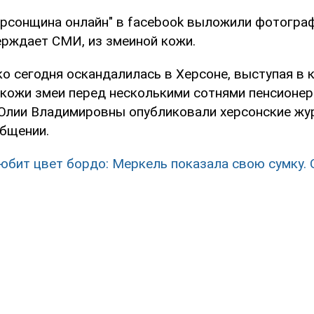
рсонщина онлайн" в facebook выложили фотограф
ерждает СМИ, из змеиной кожи.
о сегодня оскандалилась в Херсоне, выступая в
з кожи змеи перед несколькими сотнями пенсионер
Юлии Владимировны опубликовали херсонские жур
общении.
юбит цвет бордо: Меркель показала свою сумку.