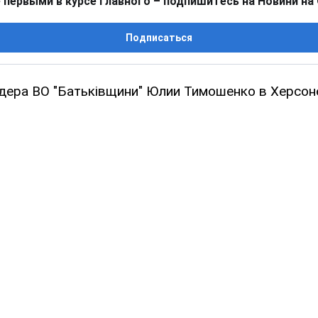
 первыми в курсе главного – подпишитесь на Новини на
Подписаться
дера ВО "Батьківщини" Юлии Тимошенко в Херсо