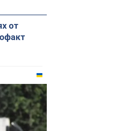
х от
тофакт