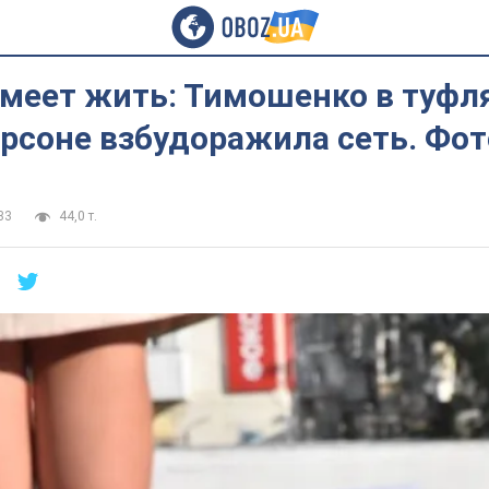
меет жить: Тимошенко в туфля
ерсоне взбудоражила сеть. Фо
33
44,0 т.