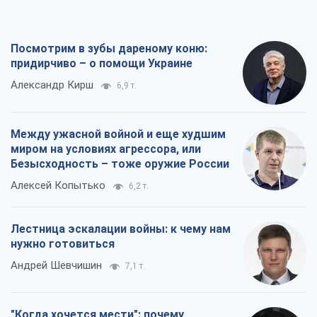
Посмотрим в зубы дареному коню:
придирчиво – о помощи Украине
Александр Кирш
6,9 т.
Между ужасной войной и еще худшим
миром на условиях агрессора, или
Безысходность – тоже оружие России
Алексей Копытько
6,2 т.
Лестница эскалации войны: к чему нам
нужно готовиться
Андрей Шевчишин
7,1 т.
"Когда хочется мести": почему