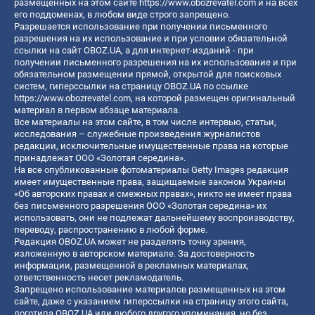
размещенных на этом сайте
https://www.obozrevatel.com
и на всех
его поддоменах, в любом виде строго запрещено.
Разрешается использование при получении письменного
разрешения на их использование и при условии обязательной
ссылки на сайт OBOZ.UA, а для интернет-изданий - при
получении письменного разрешения на их использование и при
обязательном размещении прямой, открытой для поисковых
систем, гиперссылки на страницу OBOZ.UA по ссылке
https://www.obozrevatel.com
, на которой размещен оригинальный
материал в первом абзаце материала.
Все материалы на этом сайте, в том числе интервью, статьи,
исследования – служебные произведения журналистов
редакции, исключительные имущественные права на которые
принадлежат ООО «Золотая середина».
На все опубликованные фотоматериалы Getty Images редакция
имеет имущественные права, защищаемые законом Украины
«Об авторских правах и смежных правах», никто не имеет права
без письменного разрешения ООО «Золотая середина» их
использовать, они не подлежат дальнейшему воспроизводству,
переводу, распространению в любой форме.
Редакция OBOZ.UA может не разделять точку зрения,
изложенную в авторском материале. За достоверность
информации, размещенной в рекламных материалах,
ответственность несет рекламодатель.
Запрещено использование материалов размещенных на этом
сайте, даже с указанием гиперссылки на страницу этого сайта,
логотипа OBOZ.UA или любого другого упоминания, но без