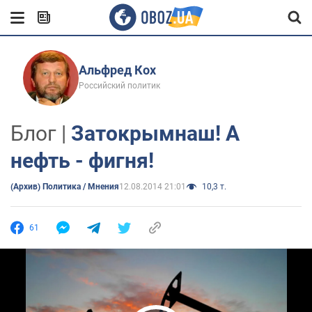
Альфред Кох
Российский политик
Блог |
Затокрымнаш! А
нефть - фигня!
(Архив) Политика / Мнения
12.08.2014 21:01
10,3 т.
61