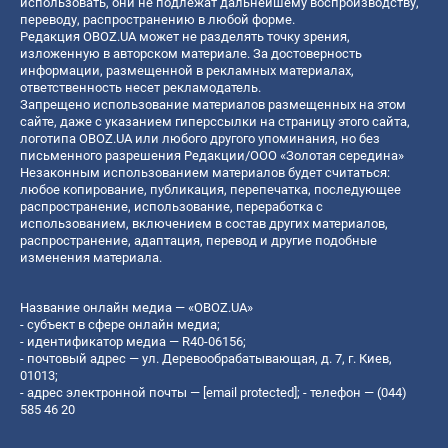
использовать, они не подлежат дальнейшему воспроизводству,
переводу, распространению в любой форме.
Редакция OBOZ.UA может не разделять точку зрения,
изложенную в авторском материале. За достоверность
информации, размещенной в рекламных материалах,
ответственность несет рекламодатель.
Запрещено использование материалов размещенных на этом
сайте, даже с указанием гиперссылки на страницу этого сайта,
логотипа OBOZ.UA или любого другого упоминания, но без
письменного разрешения Редакции/ООО «Золотая середина»
Незаконным использованием материалов будет считаться:
любое копирование, публикация, перепечатка, последующее
распространение, использование, переработка с
использованием, включением в состав других материалов,
распространение, адаптация, перевод и другие подобные
изменения материала.
Название онлайн медиа — «OBOZ.UA»
- субъект в сфере онлайн медиа;
- идентификатор медиа — R40-06156;
- почтовый адрес — ул. Деревообрабатывающая, д. 7, г. Киев,
01013;
- адрес электронной почты —
[email protected]
; - телефон — (044)
585 46 20