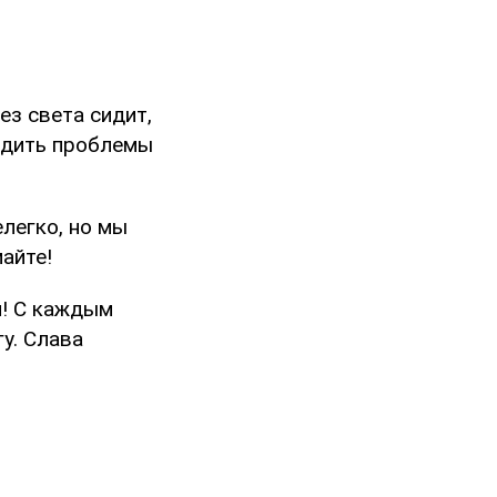
ез света сидит,
рдить проблемы
елегко, но мы
айте!
и! С каждым
у. Слава