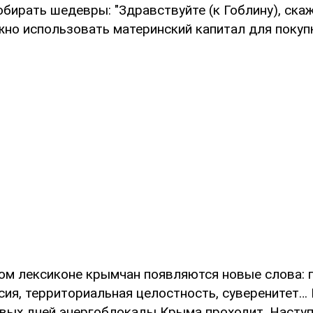
обирать шедевры: "Здравствуйте (к Гоблину), скаж
жно использовать материнский капитал для покуп
ом лексиконе крымчан появляются новые слова: г
сия, территориальная целостность, суверенитет…
вых дней энергоблокады Крыма проходит. Насту