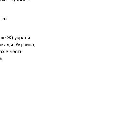
ген-
еле Ж) украли
окады. Украина,
ах в честь
ь.