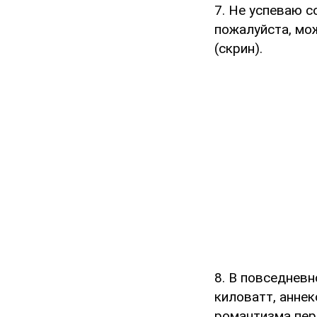
7. Не успеваю с
пожалуйста, мо
(скрин).
8. В повседневн
киловатт, аннек
романтизма пер