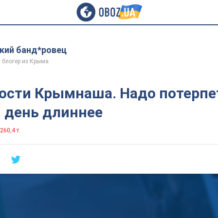
ий банд*ровец
 блогер из Крыма
ости Крымнаша. Надо потерпе
м день длиннее
260,4 т.