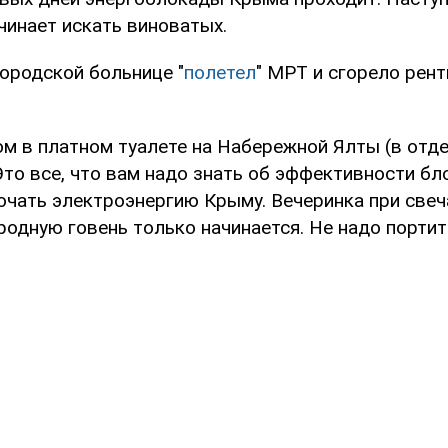
чинает искать виноватых.
городской больнице "
полетел
" МРТ и сгорело рент
ом в платном туалете на Набережной Ялты (в отд
Это все, что вам надо знать об эффективности бл
ючать электроэнергию Крыму. Вечеринка при свеч
одную говень только начинается. Не надо портит