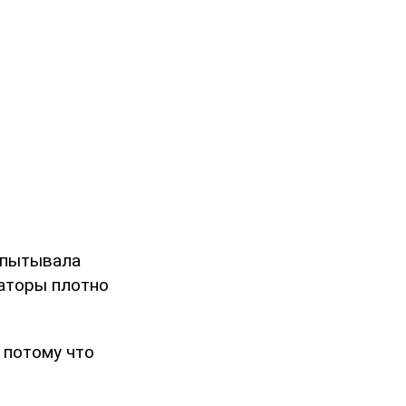
испытывала
раторы плотно
 потому что