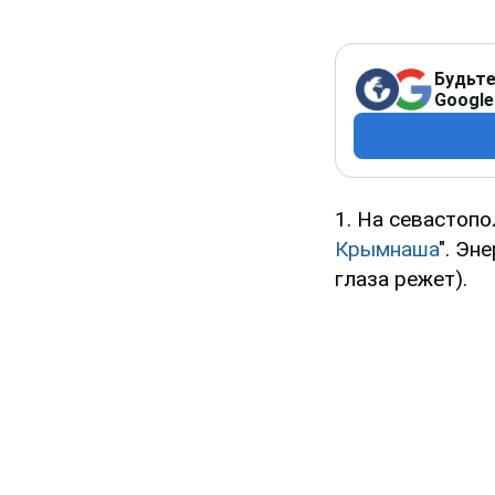
Будьте
Google
1. На севастопо
Крымнаша
". Эн
глаза режет).