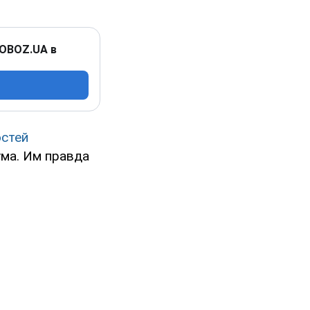
 OBOZ.UA в
стей
ума. Им правда