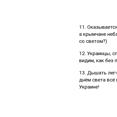
11. Оказываетс
а крымчане неб
со светом?)
12. Украинцы, с
видим, как без 
13. Дышать лег
днём света всё
Украине!