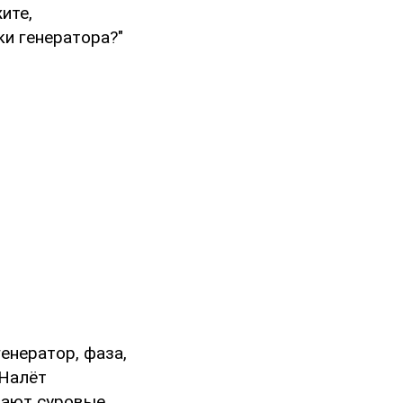
ите,
ки генератора?"
енератор, фаза,
 Налёт
пают суровые