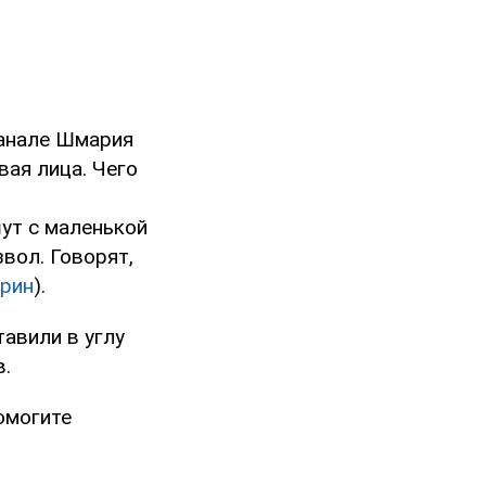
канале Шмария
вая лица. Чего
ут с маленькой
вол. Говорят,
крин
).
тавили в углу
в.
Помогите