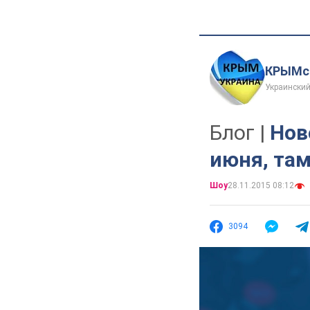
КРЫМск
Украинский
Блог |
Нов
июня, та
Шоу
28.11.2015 08:12
3094