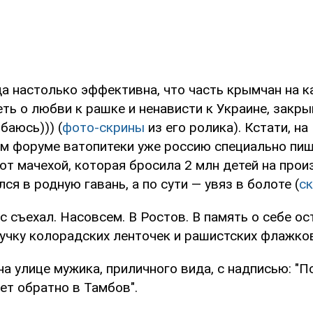
да настолько эффективна, что часть крымчан на 
ть о любви к рашке и ненависти к Украине, закры
баюсь))) (
фото-скрины
из его ролика). Кстати, на
м форуме ватопитеки уже россию специально пиш
т мачехой, которая бросила 2 млн детей на произ
ся в родную гавань, а по сути — увяз в болоте (
с
с съехал. Насовсем. В Ростов. В память о себе ос
кучку колорадских ленточек и рашистских флажко
на улице мужика, приличного вида, с надписью: "
ет обратно в Тамбов".