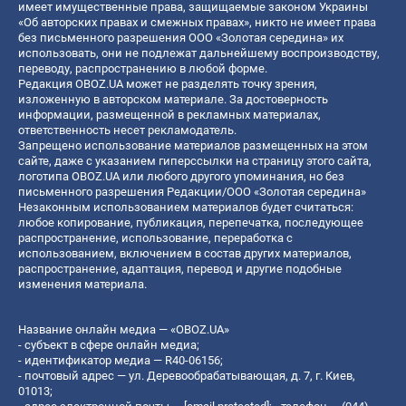
имеет имущественные права, защищаемые законом Украины
«Об авторских правах и смежных правах», никто не имеет права
без письменного разрешения ООО «Золотая середина» их
использовать, они не подлежат дальнейшему воспроизводству,
переводу, распространению в любой форме.
Редакция OBOZ.UA может не разделять точку зрения,
изложенную в авторском материале. За достоверность
информации, размещенной в рекламных материалах,
ответственность несет рекламодатель.
Запрещено использование материалов размещенных на этом
сайте, даже с указанием гиперссылки на страницу этого сайта,
логотипа OBOZ.UA или любого другого упоминания, но без
письменного разрешения Редакции/ООО «Золотая середина»
Незаконным использованием материалов будет считаться:
любое копирование, публикация, перепечатка, последующее
распространение, использование, переработка с
использованием, включением в состав других материалов,
распространение, адаптация, перевод и другие подобные
изменения материала.
Название онлайн медиа — «OBOZ.UA»
- субъект в сфере онлайн медиа;
- идентификатор медиа — R40-06156;
- почтовый адрес — ул. Деревообрабатывающая, д. 7, г. Киев,
01013;