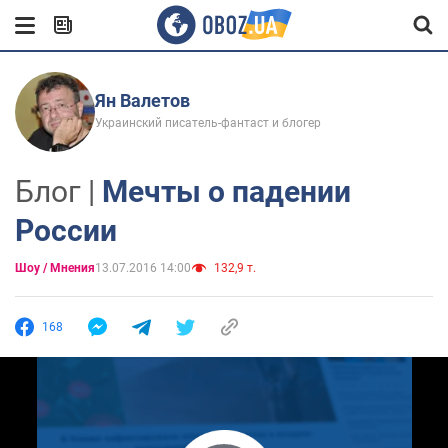
Ян Валетов
Украинский писатель-фантаст и блогер
Блог |
Мечты о падении
России
Шоу / Мнения
13.07.2016 14:00
132,9 т.
168