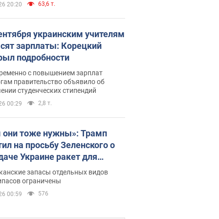
63,6 т.
26 20:20
сентября украинским учителям
сят зарплаты: Корецкий
рыл подробности
ременно с повышением зарплат
огам правительство объявило об
ении студенческих стипендий
2,8 т.
26 00:29
 они тоже нужны»: Трамп
тил на просьбу Зеленского о
даче Украине ракет для
ot
канские запасы отдельных видов
ипасов ограничены
576
26 00:59