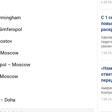
6.08.20
С 1 
irmingham
повы
Simferopol
раск
Однов
Rostov
педаг
увелич
– Moscow
7.08.20
opol – Moscow
«Нам
отве
– Moscow
пере
Patri
Амери
боепр
 – Doha
7.08.20