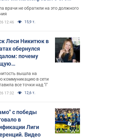
ессивном" раке
а врачи не обратили на это должного
ния
15,9 т.
26 12:46
ск Леси Никитюк в
атах обернулся
далом: почему
ущую
раведливо
нитость вышла на
йтили
ю коммуникацию в сети
тавила все точки над "i"
12,6 т.
26 17:32
амо" с победы
товало в
ификации Лиги
еренций. Видео