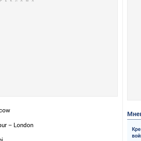
scow
Мн
pur – London
Кре
вой
hi