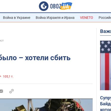
Война в Украине
Война Израиля и Ирана
VENETO
Россий
Важ
ист
было – хотели сбить
105,1 т.
Супр
Байд
кото