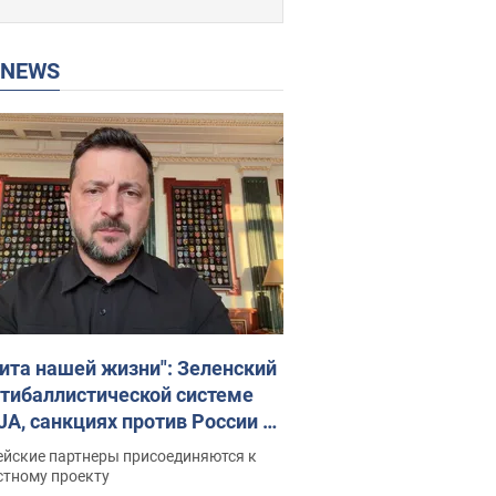
P NEWS
ита нашей жизни": Зеленский
нтибаллистической системе
JA, санкциях против России и
ержке аграриев. Видео
ейские партнеры присоединяются к
стному проекту