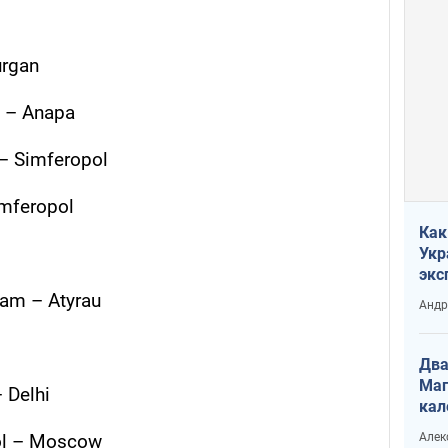
urgan
 – Anapa
– Simferopol
mferopol
Как
Укр
экс
неф
dam – Atyrau
Андр
Два
Маг
 Delhi
кал
Алек
ol – Moscow