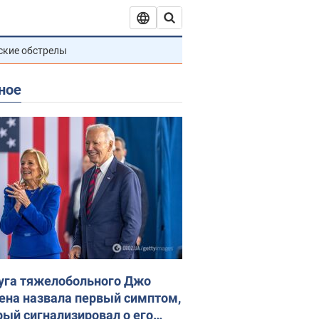
ские обстрелы
ное
уга тяжелобольного Джо
ена назвала первый симптом,
рый сигнализировал о его