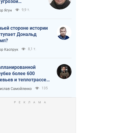
 угрозой
тическая
9,9 т.
ор Ягун
истика
чьей стороне истории
тупает Дональд
мп?
8,1 т.
ор Каспрук
апланированной
убке более 600
евьев и теплотрассе:
 происходит на
135
ислав Самойленко
емках в Киеве