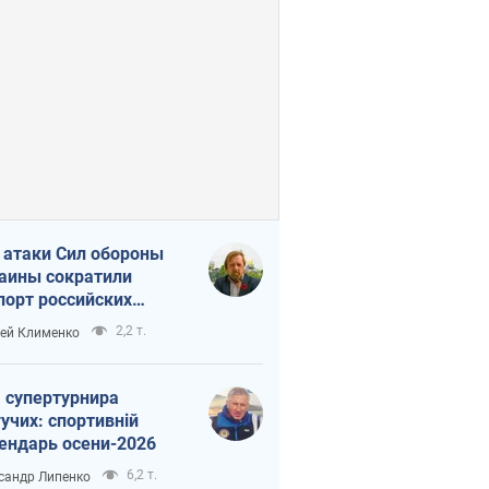
 атаки Сил обороны
аины сократили
порт российских
тепродуктов
2,2 т.
ей Клименко
 супертурнира
учих: спортивній
ендарь осени-2026
6,2 т.
сандр Липенко