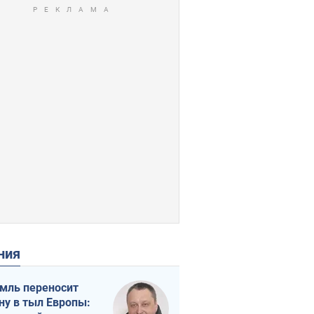
ения
мль переносит
ну в тыл Европы: