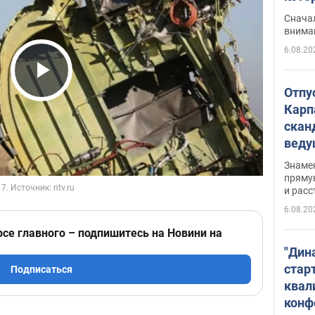
"агр
Сначал
внима
6.08.20
Play Video
Отпу
Карп
скан
вед
несп
Знаме
захе
пряму
и расс
6.08.20
рсе главного – подпишитесь на Новини на
"Дин
стар
Подписаться
квал
конф