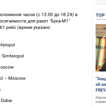
оловиной часов (с 13.00 до 18.24) в
TO
сягаемости для ракет "Бука-М1"
61 рейс (время указано
feropol
 Simferopol
 Moscow
pol – Moscow
"Защ
об а
n
FREY
подд
Европ
 Dubai
совме