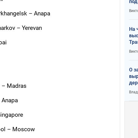
под
кри
Викт
rkhangelsk – Anapa
лог
harkov – Yerevan
На 
выс
bai
Тра
Викт
О з
выр
дер
t – Madras
что
Влад
Тер
– Anapa
ingapore
pol – Moscow