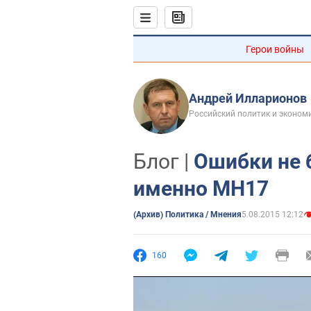
Герои войны
Андрей Илларионов
Российский политик и эконом
Блог |
Ошибки не 
именно MH17
(Архив) Политика / Мнения
5.08.2015 12:12
160