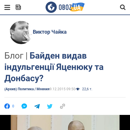
Виктор Чайка
Блог |
Байден видав
індульгенції Яценюку та
Донбасу?
(Архив) Политика / Мнения
9.12.2015 09:50
22,6 т.
0