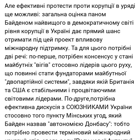
Але ефективні протести проти корупції в уряді
ще можливі: загальна оцінка паном
Байденом найвищого в демократичному світі
рівня корупції в Україні дає прямий шанс
отримати під цей проект впливову
міжнародну підтримку. Та для цього потрібні
дві речі: по-перше, потрібен консенсус у стані
майбутніх "вігів" стосовно лідерів цього руху,
що повинні стати фундаторами майбутньої
"двопартійної системи", завдяки якій Британія
та США є стабільними і процвітаючими
світовими лідерами. По-друге,потрібна
ефективна дискусія з СОЮЗНИКАМИ України
стосовно того пункту Мінських угод, який
Байден назвав "автономією Донбасу": тобто
потрібно провести терміновий міжнародний