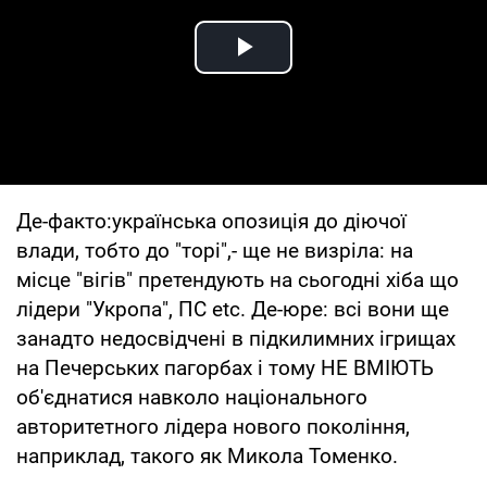
Play Video
Де-факто:українська опозиція до діючої
влади, тобто до "торі",- ще не визріла: на
місце "вігів" претендують на сьогодні хіба що
лідери "Укропа", ПС etc. Де-юре: всі вони ще
занадто недосвідчені в підкилимних ігрищах
на Печерських пагорбах і тому НЕ ВМІЮТЬ
об'єднатися навколо національного
авторитетного лідера нового покоління,
наприклад, такого як Микола Томенко.