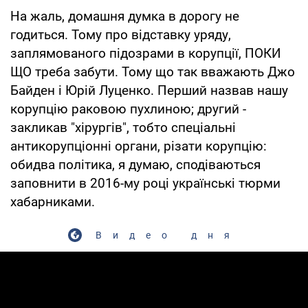
На жаль, домашня думка в дорогу не
годиться. Тому про відставку уряду,
заплямованого підозрами в корупції, ПОКИ
ЩО треба забути. Тому що так вважають Джо
Байден і Юрій Луценко. Перший назвав нашу
корупцію раковою пухлиною; другий -
закликав "хірургів", тобто спеціальні
антикорупціонні органи, різати корупцію:
обидва політика, я думаю, сподіваються
заповнити в 2016-му році українські тюрми
хабарниками.
Видео дня