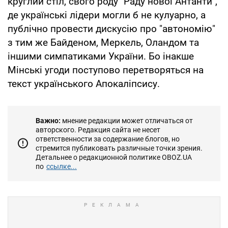
круглий стіл, свого роду "Раду нової Антанти",
де українські лідери могли б не кулуарно, а
публічно провести дискусію про "автономію"
з тим же Байденом, Меркель, Оландом та
іншими симпатиками України. Бо інакше
Мінські угоди поступово перетворяться на
текст українського Апокаліпсису.
Важно:
мнение редакции может отличаться от
авторского. Редакция сайта не несет
ответственности за содержание блогов, но
стремится публиковать различные точки зрения.
Детальнее о редакционной политике OBOZ.UA
по
ссылке...