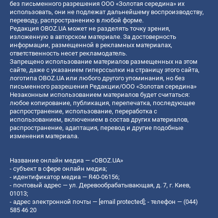
без письменного разрешения ООО «Золотая середина» их
использовать, они не подлежат дальнейшему воспроизводству,
переводу, распространению в любой форме.
Редакция OBOZ.UA может не разделять точку зрения,
изложенную в авторском материале. За достоверность
информации, размещенной в рекламных материалах,
ответственность несет рекламодатель.
Запрещено использование материалов размещенных на этом
сайте, даже с указанием гиперссылки на страницу этого сайта,
логотипа OBOZ.UA или любого другого упоминания, но без
письменного разрешения Редакции/ООО «Золотая середина»
Незаконным использованием материалов будет считаться:
любое копирование, публикация, перепечатка, последующее
распространение, использование, переработка с
использованием, включением в состав других материалов,
распространение, адаптация, перевод и другие подобные
изменения материала.
Название онлайн медиа — «OBOZ.UA»
- субъект в сфере онлайн медиа;
- идентификатор медиа — R40-06156;
- почтовый адрес — ул. Деревообрабатывающая, д. 7, г. Киев,
01013;
- адрес электронной почты —
[email protected]
; - телефон — (044)
585 46 20