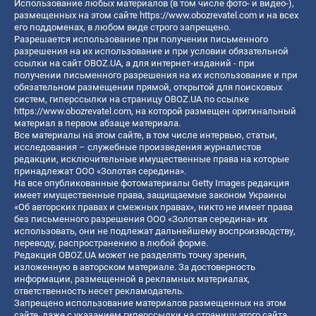
Использование любых материалов (в том числе фото- и видео-),
размещенных на этом сайте
https://www.obozrevatel.com
и на всех
его поддоменах, в любом виде строго запрещено.
Разрешается использование при получении письменного
разрешения на их использование и при условии обязательной
ссылки на сайт OBOZ.UA, а для интернет-изданий - при
получении письменного разрешения на их использование и при
обязательном размещении прямой, открытой для поисковых
систем, гиперссылки на страницу OBOZ.UA по ссылке
https://www.obozrevatel.com
, на которой размещен оригинальный
материал в первом абзаце материала.
Все материалы на этом сайте, в том числе интервью, статьи,
исследования – служебные произведения журналистов
редакции, исключительные имущественные права на которые
принадлежат ООО «Золотая середина».
На все опубликованные фотоматериалы Getty Images редакция
имеет имущественные права, защищаемые законом Украины
«Об авторских правах и смежных правах», никто не имеет права
без письменного разрешения ООО «Золотая середина» их
использовать, они не подлежат дальнейшему воспроизводству,
переводу, распространению в любой форме.
Редакция OBOZ.UA может не разделять точку зрения,
изложенную в авторском материале. За достоверность
информации, размещенной в рекламных материалах,
ответственность несет рекламодатель.
Запрещено использование материалов размещенных на этом
сайте, даже с указанием гиперссылки на страницу этого сайта,