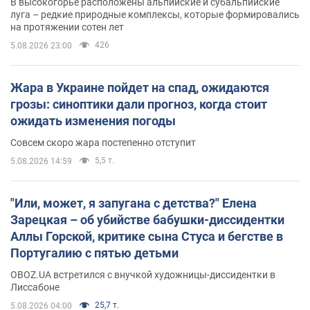
В высокогорье расположены альпийские и субальпийские
луга – редкие природные комплексы, которые формировались
на протяжении сотен лет
426
5.08.2026 23:00
Жара в Украине пойдет на спад, ожидаются
грозы: синоптики дали прогноз, когда стоит
ожидать изменения погоды
Совсем скоро жара постепенно отступит
5,5 т.
5.08.2026 14:59
"Или, может, я запугана с детства?" Елена
Зарецкая – об убийстве бабушки-диссидентки
Аллы Горской, критике сына Стуса и бегстве в
Португалию с пятью детьми
OBOZ.UA встретился с внучкой художницы-диссидентки в
Лиссабоне
25,7 т.
5.08.2026 04:00