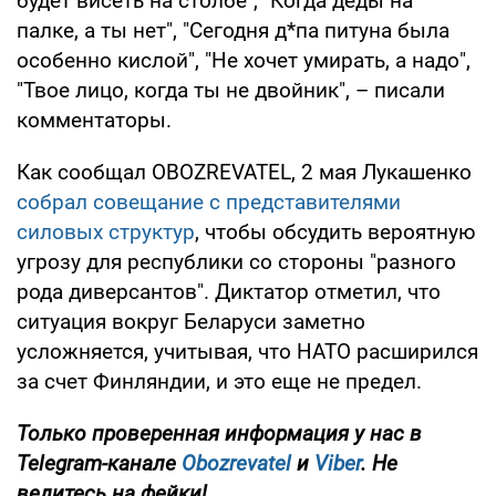
будет висеть на столбе", "Когда деды на
палке, а ты нет", "Сегодня д*па питуна была
особенно кислой", "Не хочет умирать, а надо",
"Твое лицо, когда ты не двойник", – писали
комментаторы.
Как сообщал OBOZREVATEL, 2 мая Лукашенко
собрал совещание с представителями
силовых структур
, чтобы обсудить вероятную
угрозу для республики со стороны "разного
рода диверсантов". Диктатор отметил, что
ситуация вокруг Беларуси заметно
усложняется, учитывая, что НАТО расширился
за счет Финляндии, и это еще не предел.
Только проверенная информация у нас в
Telegram-канале
Obozrevatel
и
Viber
. Не
ведитесь на фейки!