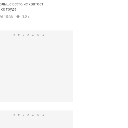
нсии
ольше всего не хватает
ке труда
3,0 т.
26 15:38