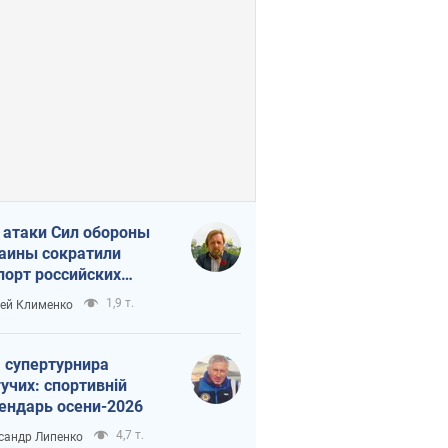
 атаки Сил обороны
аины сократили
порт российских
тепродуктов
1,9 т.
ей Клименко
 супертурнира
учих: спортивній
ендарь осени-2026
4,7 т.
сандр Липенко