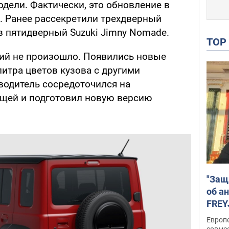
дели. Фактически, это обновление в
. Ранее рассекретили трехдверный
в пятидверный Suzuki Jimny Nomade.
TO
ий не произошло. Появились новые
итра цветов кузова с другими
одитель сосредоточился на
ющей и подготовил новую версию
"Защ
об а
FREY
подд
Европ
совме