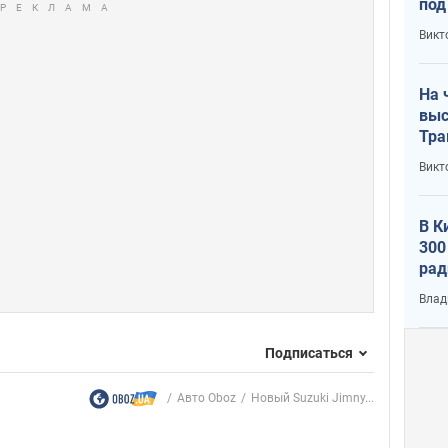
под
кри
Викт
лог
На 
выс
Тра
Викт
В К
300
рад
воп
Влад
Подписаться
Авто Oboz
Новый Suzuki Jimny...