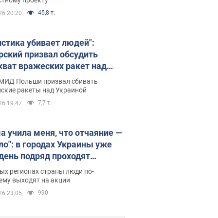
45,8 т.
26 20:20
истика убивает людей":
рский призвал обсудить
хват вражеских ракет над
иной
 МИД Польши призвал сбивать
йские ракеты над Украиной
7,7 т.
26 19:47
а учила меня, что отчаяние —
зло": в городах Украины уже
 день подряд проходят
овые митинги за
ых регионах страны люди по-
ращение Федорова. Фото и
ему выходят на акции
о
990
26 23:05