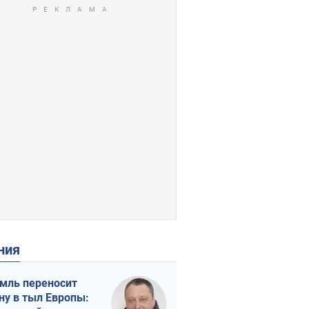
ения
мль переносит
ну в тыл Европы: