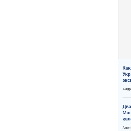
Как
Укр
экс
неф
Андр
Два
Маг
кал
Алек