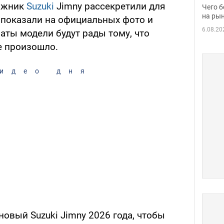
вака
ожник
Suzuki
Jimny рассекретили для
Чего б
на рын
 показали на официальных фото и
6.08.20
аты модели будут рады тому, что
е произошло.
идео дня
новый Suzuki Jimny 2026 года, чтобы