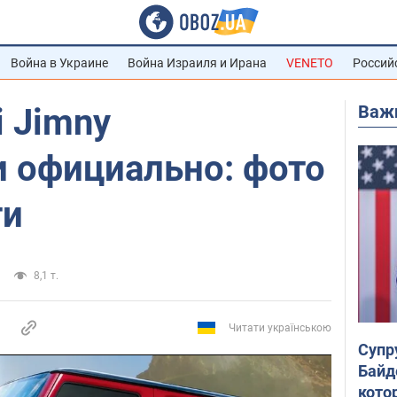
Война в Украине
Война Израиля и Ирана
VENETO
Россий
Важ
 Jimny
и официально: фото
ти
8,1 т.
Читати українською
Супр
Байд
кото