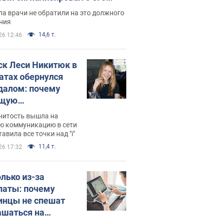
ессивном" раке
а врачи не обратили на это должного
ния
14,6 т.
26 12:46
ск Леси Никитюк в
атах обернулся
далом: почему
ущую
раведливо
нитость вышла на
йтили
ю коммуникацию в сети
тавила все точки над "i"
11,4 т.
26 17:32
олько из-за
латы: почему
инцы не спешат
ашаться на