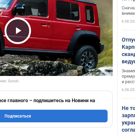
"агр
Сначал
внима
6.08.20
Play Video
Отпу
Карп
скан
вед
несп
Знаме
захе
пряму
и расс
6.08.20
рсе главного – подпишитесь на Новини на
Не т
зарп
Подписаться
укра
согл