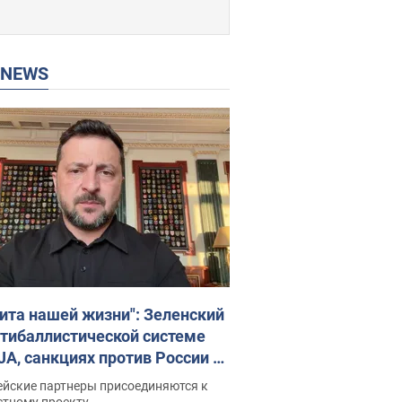
P NEWS
ита нашей жизни": Зеленский
нтибаллистической системе
JA, санкциях против России и
ержке аграриев. Видео
ейские партнеры присоединяются к
стному проекту