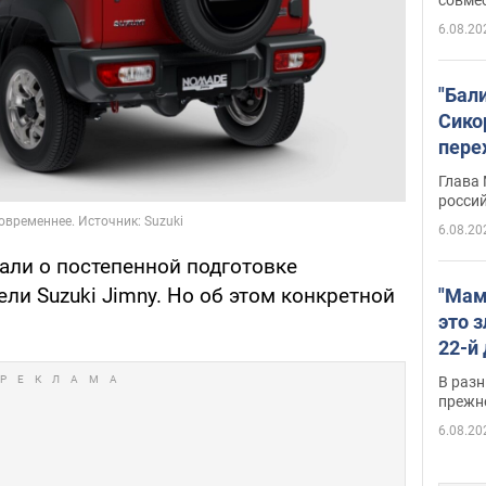
6.08.20
"Бал
Сико
пере
Укра
Глава
росси
6.08.20
ли о постепенной подготовке
и Suzuki Jimny. Но об этом конкретной
"Мам
это 
22-й
масс
В разн
возв
прежн
виде
6.08.20