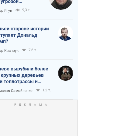
 угрозой
тическая
9,3 т.
ор Ягун
истика
чьей стороне истории
тупает Дональд
мп?
7,6 т.
ор Каспрук
иеве вырубили более
 крупных деревьев
и теплотрассы и
реки Генплану
1,2 т.
ислав Самойленко