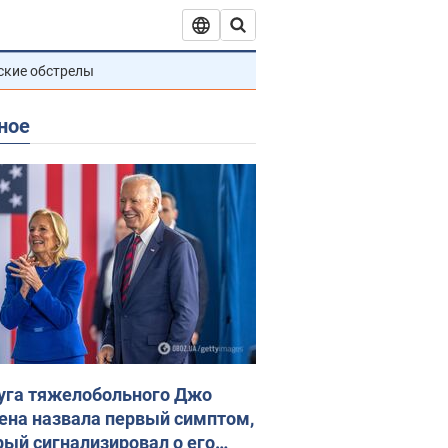
ские обстрелы
ное
уга тяжелобольного Джо
ена назвала первый симптом,
рый сигнализировал о его