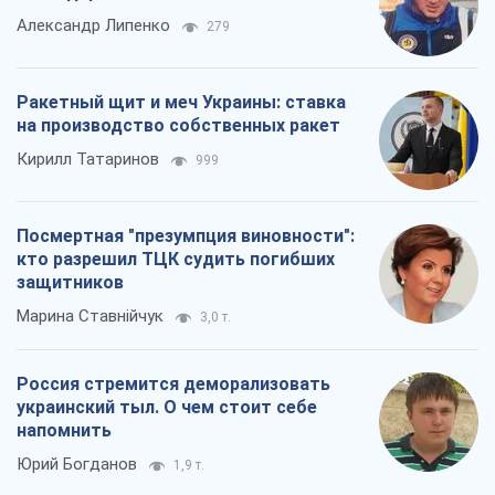
Александр Липенко
279
Ракетный щит и меч Украины: ставка
на производство собственных ракет
Кирилл Татаринов
999
Посмертная "презумпция виновности":
кто разрешил ТЦК судить погибших
защитников
Марина Ставнійчук
3,0 т.
Россия стремится деморализовать
украинский тыл. О чем стоит себе
напомнить
Юрий Богданов
1,9 т.