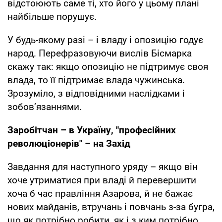
відстоюють саме ті, хто його у цьому плані
найбільше порушує.
У будь-якому разі – і владу і опозицію годує
народ. Перефразовуючи вислів Бісмарка
скажу так: якщо опозицію не підтримує своя
влада, то її підтримає влада чужинська.
Зрозуміло, з відповідними наслідками і
зобов’язаннями.
Заробітчан – в Україну, "професійних
революціонерів" – на Захід
Завдання для наступного уряду – якщо він
хоче утриматися при владі й перевершити
хоча б час правління Азарова, й не бажає
нових майданів, втручань і повчань з-за бугра,
що як потрібно робити, як і з ким потрібно