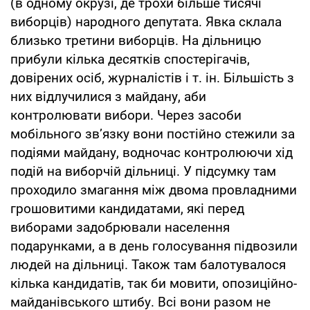
(в одному окрузі, де трохи більше тисячі
виборців) народного депутата. Явка склала
близько третини виборців. На дільницю
прибули кілька десятків спостерігачів,
довірених осіб, журналістів і т. ін. Більшість з
них відлучилися з майдану, аби
контролювати вибори. Через засоби
мобільного зв’язку вони постійно стежили за
подіями майдану, водночас контролюючи хід
подій на виборчій дільниці. У підсумку там
проходило змагання між двома провладними
грошовитими кандидатами, які перед
виборами задобрювали населення
подарунками, а в день голосування підвозили
людей на дільниці. Також там балотувалося
кілька кандидатів, так би мовити, опозиційно-
майданівського штибу. Всі вони разом не