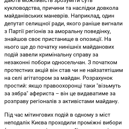
дають можливість зрозуміти суть
кукловодства, причини та наслідки довкола
майданівських маневрів. Наприклад, один
депутат селищної ради, якого раніше вигнали
з Партії регіонів за аморальну поведінку,
знайшов своє пристанище в опозиції. На
нього ще до початку нинішніх майданових
подій завели кримінальну справу за
незаконні побори односельчан. З початком
протестних акцій він став чи не найзатятішим
на селі агітатором за майдан. Розрахунок
простий: якщо правоохоронці таки "візьмуть
за зябра" афериста – він це видаватиме за
розправу регіоналів з активістами майдану.
Під час мітингових подій в одному з міст
неподалік Києва проходили проміжні вибори