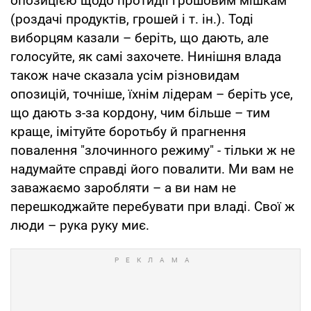
опозицією щодо протидії грошовим мішкам
(роздачі продуктів, грошей і т. ін.). Тоді
виборцям казали – беріть, що дають, але
голосуйте, як самі захочете. Нинішня влада
також наче сказала усім різновидам
опозицій, точніше, їхнім лідерам – беріть усе,
що дають з-за кордону, чим більше – тим
краще, імітуйте боротьбу й прагнення
повалення "злочинного режиму" - тільки ж не
надумайте справді його повалити. Ми вам не
заважаємо заробляти – а ви нам не
перешкоджайте перебувати при владі. Свої ж
люди – рука руку миє.