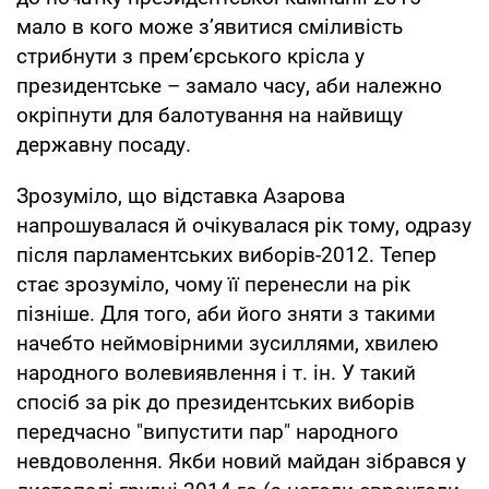
мало в кого може з’явитися сміливість
стрибнути з прем’єрського крісла у
президентське – замало часу, аби належно
окріпнути для балотування на найвищу
державну посаду.
Зрозуміло, що відставка Азарова
напрошувалася й очікувалася рік тому, одразу
після парламентських виборів-2012. Тепер
стає зрозуміло, чому її перенесли на рік
пізніше. Для того, аби його зняти з такими
начебто неймовірними зусиллями, хвилею
народного волевиявлення і т. ін. У такий
спосіб за рік до президентських виборів
передчасно "випустити пар" народного
невдоволення. Якби новий майдан зібрався у