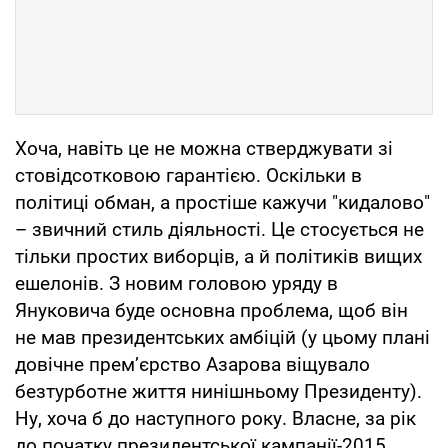
Хоча, навіть це не можна стверджувати зі
стовідсотковою гарантією. Оскільки в
політиці обман, а простіше кажучи "кидалово"
– звичний стиль діяльності. Це стосується не
тільки простих виборців, а й політиків вищих
ешелонів. З новим головою уряду в
Януковича буде основна проблема, щоб він
не мав президентських амбіцій (у цьому плані
довічне прем’єрство Азарова віщувало
безтурботне життя нинішньому Президенту).
Ну, хоча б до наступного року. Власне, за рік
до початку президентської кампанії-2015