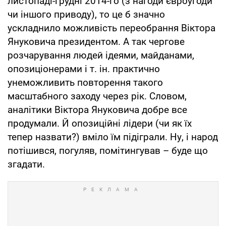
листопаді-грудні 2014-го (з нагоди євроугоди
чи іншого приводу), то це б значно
ускладнило можливість переобрання Віктора
Януковича президентом. А так чергове
розчарування людей ідеями, майданами,
опозиціонерами і т. ін. практично
унеможливить повторення такого
масштабного заходу через рік. Словом,
аналітики Віктора Януковича добре все
продумали. Й опозиційні лідери (чи як їх
тепер назвати?) вміло їм підіграли. Ну, і народ
потішився, погуляв, помітингував – буде що
згадати.