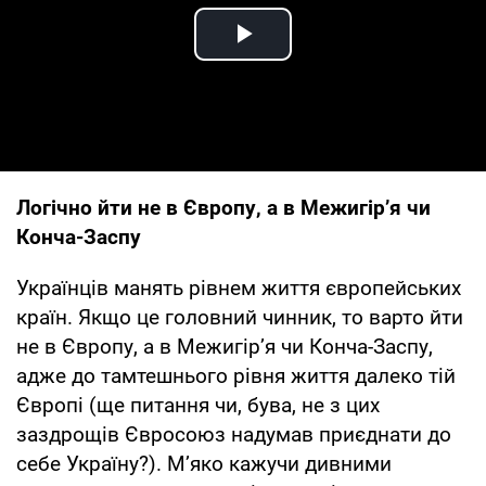
Play Video
Логічно йти не в Європу, а в Межигір’я чи
Конча-Заспу
Українців манять рівнем життя європейських
країн. Якщо це головний чинник, то варто йти
не в Європу, а в Межигір’я чи Конча-Заспу,
адже до тамтешнього рівня життя далеко тій
Європі (ще питання чи, бува, не з цих
заздрощів Євросоюз надумав приєднати до
себе Україну?). М’яко кажучи дивними