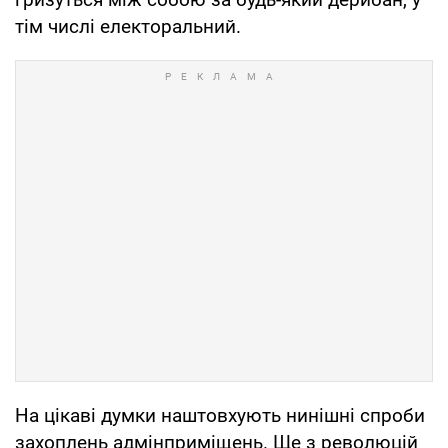
тім числі електоральний.
На цікаві думки наштовхують нинішні спроби
захоплень адмінприміщень. Ще з революцій