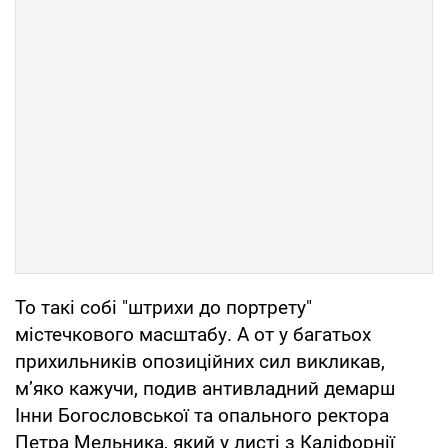
То такі собі "штрихи до портрету"
містечкового масштабу. А от у багатьох
прихильників опозиційних сил викликав,
м’яко кажучи, подив антивладний демарш
Інни Богословської та опального ректора
Петра Мельника, який у листі з Каліфорнії