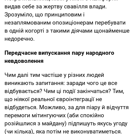
видав себе за жертву свавілля влади.
Зрозуміло, що принциповим і
незаплямованим опозиціонерам перебувати
в одній когорті з такими діячами щонайменше
недоречно.
Передчасне випускання пару народного
невдоволення
Чим далі тим частіше у різних людей
виникають запитання: заради чого це все
відбувається? Чим ці події закінчаться? Тим,
що ніякої реальної євроінтеграції не
відбудеться. Можливо, за для піару й відчуття
перемоги мітингуючих (аби спокійно
розійшлися з майдану) підпишуть якусь угоду
(чи кілька), яка потім не виконуватиметься.