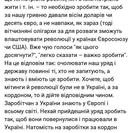
жити і т. ін. – то необхідно зробити так, щоб
за нашу гривню давали вісім доларів чи
десять євро, а не навпаки, як зараз (тоді
вітчизняні олігархи за для розваги зможуть
влаштовувати революції у країнах Євросоюзу
чи США). Вже чую голоси "як цього
досягнути?", "легко сказати – важко зробити".
На це відповім так: очолювати наш уряд і
державу повинні ті, хто не запитують, а
знають і вміють це зробити. Хочете, щоб
мітинги й революції були не в Україні, а за
кордоном, то й дійте відповідним чином.
Заробітчан з України знають у Європі і
всьому світі. Нехай прийдешній уряд зробить
так, щоб вони повернулися і працювали в
Україні. Натомість на заробітки за кордон