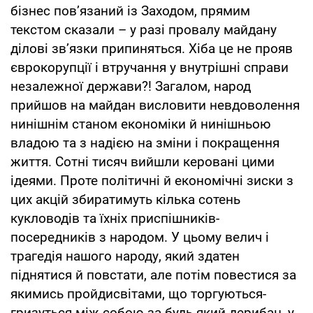
бізнес пов’язаний із Заходом, прямим
текстом сказали – у разі провалу майдану
ділові зв’язки припиняться. Хіба це не прояв
єврокорупції і втручання у внутрішні справи
незалежної держави?! Загалом, народ
прийшов на майдан висловити невдоволення
нинішнім станом економіки й нинішньою
владою та з надією на зміни і покращення
життя. Сотні тисяч вийшли керовані цими
ідеями. Проте політичні й економічні зиски з
цих акцій збиратимуть кілька сотень
кукловодів та їхніх приспішників-
посередників з народом. У цьому велич і
трагедія нашого народу, який здатен
піднятися й повстати, але потім повестися за
якимись пройдисвітами, що торгуються-
гризуться між собою за будь-який дерибан, у