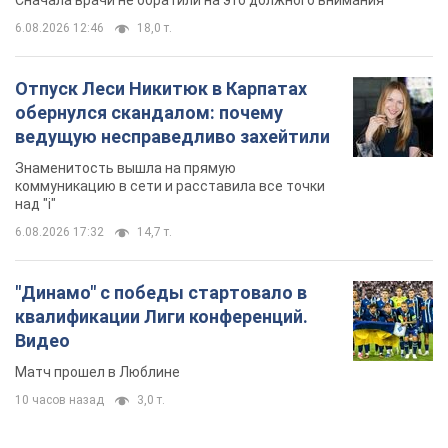
Сначала врачи не обратили на это должного внимания
6.08.2026 12:46
18,0 т.
Отпуск Леси Никитюк в Карпатах
обернулся скандалом: почему
ведущую несправедливо захейтили
Знаменитость вышла на прямую
коммуникацию в сети и расставила все точки
над "i"
6.08.2026 17:32
14,7 т.
"Динамо" с победы стартовало в
квалификации Лиги конференций.
Видео
Матч прошел в Люблине
10 часов назад
3,0 т.