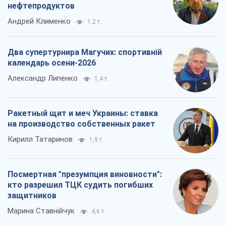
нефтепродуктов
Андрей Клименко
1,2 т.
Два супертурнира Магучих: спортивній
календарь осени-2026
Александр Липенко
1,4 т.
Ракетный щит и меч Украины: ставка
на производство собственных ракет
Кирилл Татаринов
1,9 т.
Посмертная "презумпция виновности":
кто разрешил ТЦК судить погибших
защитников
Марина Ставнійчук
4,6 т.