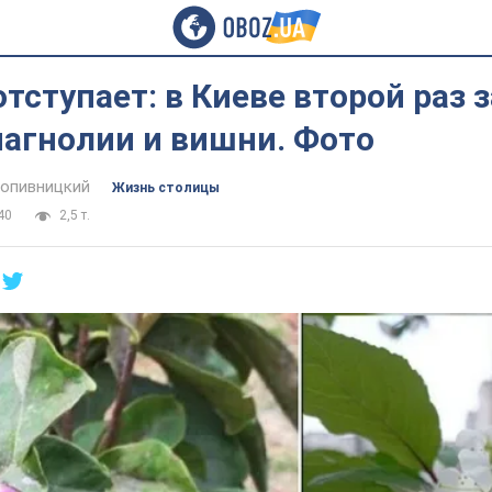
отступает: в Киеве второй раз з
магнолии и вишни. Фото
опивницкий
Жизнь столицы
40
2,5 т.