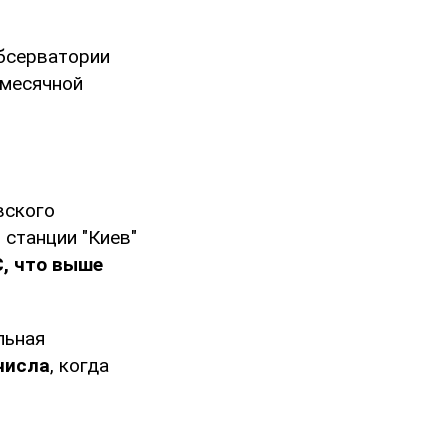
бсерватории
 месячной
вского
станции "Киев"
С, что выше
льная
числа
, когда