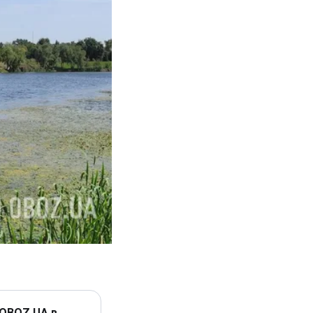
 OBOZ.UA в