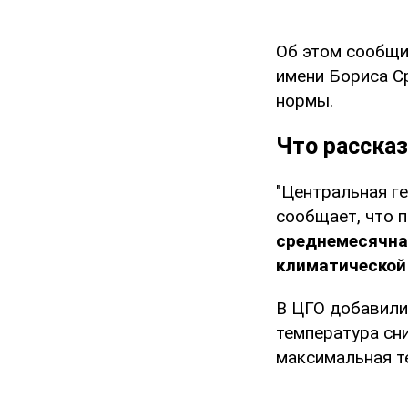
Об этом сообщ
имени Бориса С
нормы.
Что расска
"Центральная г
сообщает, что 
среднемесячная
климатической
В ЦГО добавили
температура сни
максимальная т