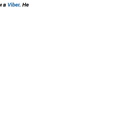
и в
Viber
. Не