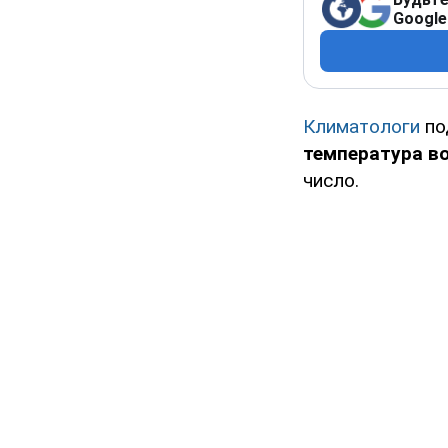
Google
Климатологи
по
температура в
число.