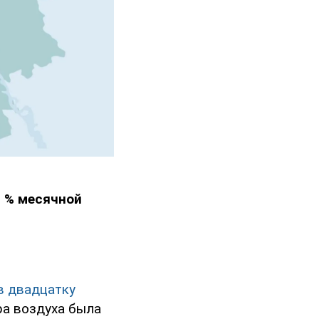
1 % месячной
в двадцатку
ра воздуха была