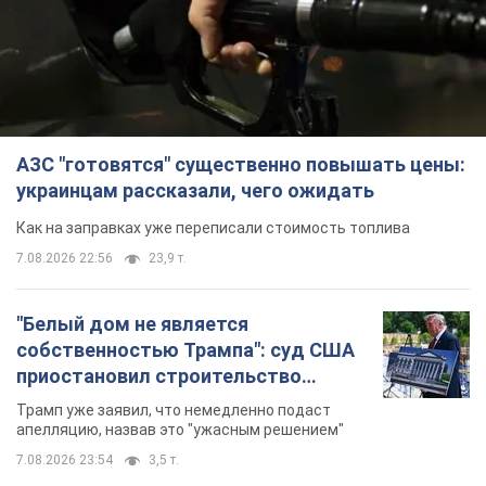
АЗС "готовятся" существенно повышать цены:
украинцам рассказали, чего ожидать
Как на заправках уже переписали стоимость топлива
7.08.2026 22:56
23,9 т.
"Белый дом не является
собственностью Трампа": суд США
приостановил строительство
бального зала стоимостью 400 млн
Трамп уже заявил, что немедленно подаст
долларов
апелляцию, назвав это "ужасным решением"
7.08.2026 23:54
3,5 т.