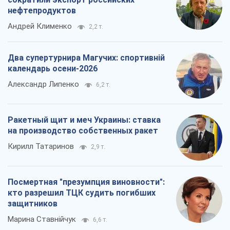
нефтепродуктов
Андрей Клименко
2,2 т.
Два супертурнира Магучих: спортивній
календарь осени-2026
Александр Липенко
6,2 т.
Ракетный щит и меч Украины: ставка
на производство собственных ракет
Кирилл Татаринов
2,9 т.
Посмертная "презумпция виновности":
кто разрешил ТЦК судить погибших
защитников
Марина Ставнійчук
6,6 т.