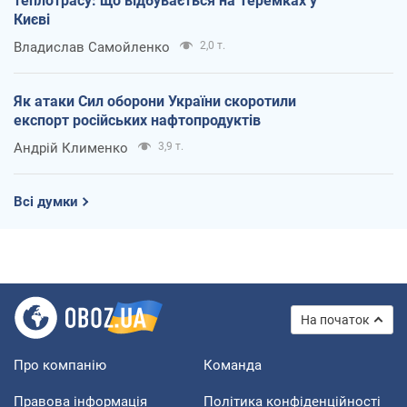
теплотрасу: що відбувається на Теремках у
Києві
Владислав Самойленко
2,0 т.
Як атаки Сил оборони України скоротили
експорт російських нафтопродуктів
Андрій Клименко
3,9 т.
Всі думки
На початок
Про компанію
Команда
Правова інформація
Політика конфіденційності