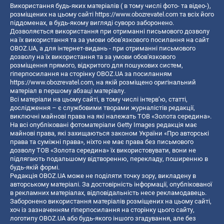
Використання будь-яких матеріалів ( в тому числі фото- та відео-),
розміщених на цьому сайті
https://www.obozrevatel.com
та всіх його
піддоменах, в будь-якому вигляді суворо заборонено.
Дозволяється використання при отриманні письмового дозволу
на їх використання та за умови обов'язкового посилання на сайт
OBOZ.UA, а для інтернет-видань - при отриманні письмового
дозволу на їх використання та за умови обов'язкового
розміщення прямого, відкритого для пошукових систем,
гіперпосилання на сторінку OBOZ.UA за посиланням
https://www.obozrevatel.com
, на якій розміщено оригінальний
матеріал в першому абзаці матеріалу.
Всі матеріали на цьому сайті, в тому числі інтерв’ю, статті,
дослідження – є службовими творами журналістів редакції,
виключні майнові права на які належать ТОВ «Золота середина».
На всі опубліковані фотоматеріали Getty Images редакція має
майнові права, які захищаються законом України «Про авторські
права та суміжні права», ніхто не має права без письмового
дозволу ТОВ «Золота середина» їх використовувати, вони не
підлягають подальшому відтворенню, перекладу, поширенню в
будь-якій формі.
Редакція OBOZ.UA може не поділяти точку зору, викладену в
авторському матеріалі. За достовірність інформації, опублікованої
в рекламних матеріалах, відповідальність несе рекламодавець.
Заборонено використання матеріалів розміщених на цьому сайті,
хоч із зазначенням гіперпосилання на сторінку цього сайту,
логотипу OBOZ.UA або будь-якого іншого згадування, але без