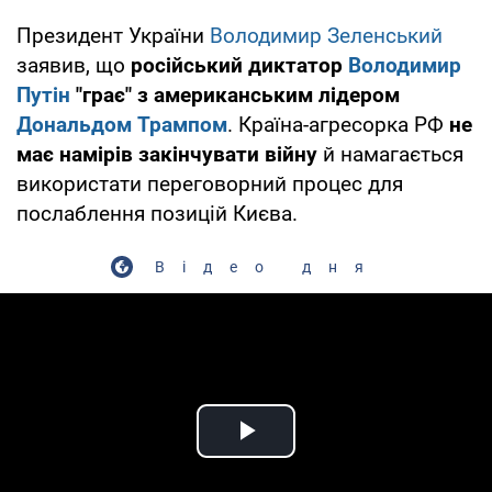
Президент України
Володимир Зеленський
заявив, що
російський диктатор
Володимир
Путін
"грає" з американським лідером
Дональдом Трампом
. Країна-агресорка РФ
не
має намірів закінчувати війну
й намагається
використати переговорний процес для
послаблення позицій Києва.
Відео дня
Play Video