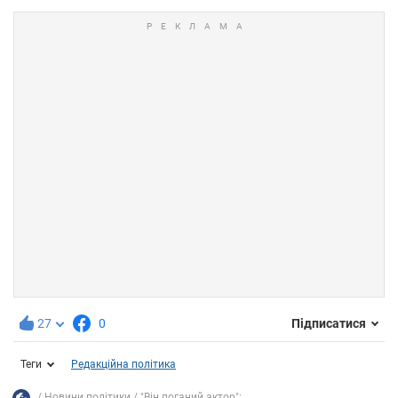
27
0
Підписатися
Теги
Редакційна політика
Новини політики
"Він поганий актор":...