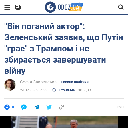
"Він поганий актор":
Зеленський заявив, що Путін
"грає" з Трампом і не
збирається завершувати
війну
Софія Закревська
Новини політики
24.02.2026 04:33
1 хвилина
6,0 т.
0
РУС