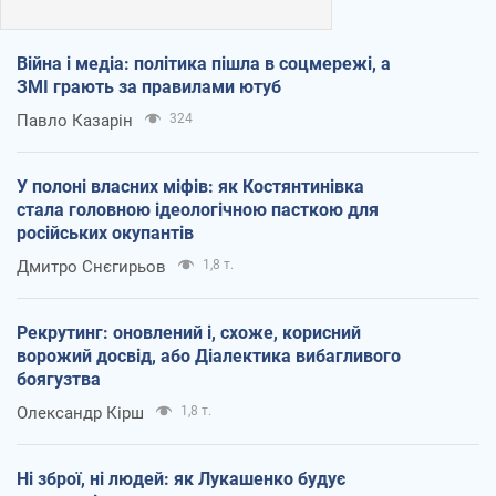
Війна і медіа: політика пішла в соцмережі, а
ЗМІ грають за правилами ютуб
Павло Казарін
324
У полоні власних міфів: як Костянтинівка
стала головною ідеологічною пасткою для
російських окупантів
Дмитро Снєгирьов
1,8 т.
Рекрутинг: оновлений і, схоже, корисний
ворожий досвід, або Діалектика вибагливого
боягузтва
Олександр Кірш
1,8 т.
Ні зброї, ні людей: як Лукашенко будує