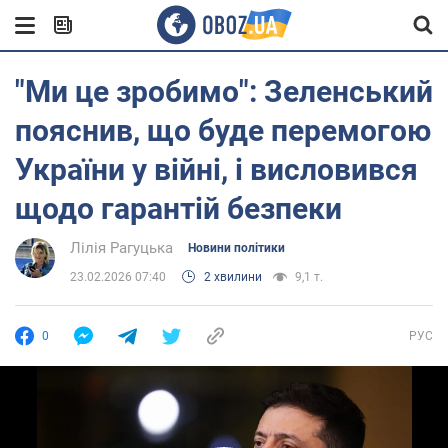
"Ми це зробимо": Зеленський
пояснив, що буде перемогою
України у війні, і висловився
щодо гарантій безпеки
Лілія Рагуцька
Новини політики
23.02.2026 07:40
2 хвилини
9,1 т.
0
РУС