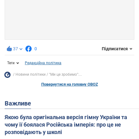
37
0
Підписатися
Теги
Редакційна політика
Новини політики
"Ми це зробимо":...
Повернутися на головну OBOZ
Важливе
Якою була оригінальна версія гімну України та
чому її боялася Російська імперія: про це не
розповідають у школі