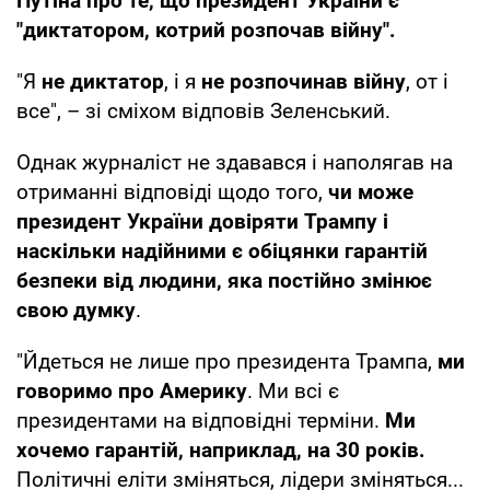
Путіна про те, що президент України є
"диктатором, котрий розпочав війну".
"Я
не диктатор
, і я
не розпочинав війну
, от і
все", – зі сміхом відповів Зеленський.
Однак журналіст не здавався і наполягав на
отриманні відповіді щодо того,
чи може
президент України довіряти Трампу і
наскільки надійними є обіцянки гарантій
безпеки від людини, яка постійно змінює
свою думку
.
"Йдеться не лише про президента Трампа,
ми
говоримо про Америку
. Ми всі є
президентами на відповідні терміни.
Ми
хочемо гарантій, наприклад, на 30 років.
Політичні еліти зміняться, лідери зміняться...