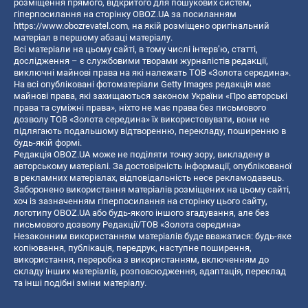
розміщення прямого, відкритого для пошукових систем,
гіперпосилання на сторінку OBOZ.UA за посиланням
https://www.obozrevatel.com
, на якій розміщено оригінальний
матеріал в першому абзаці матеріалу.
Всі матеріали на цьому сайті, в тому числі інтерв’ю, статті,
дослідження – є службовими творами журналістів редакції,
виключні майнові права на які належать ТОВ «Золота середина».
На всі опубліковані фотоматеріали Getty Images редакція має
майнові права, які захищаються законом України «Про авторські
права та суміжні права», ніхто не має права без письмового
дозволу ТОВ «Золота середина» їх використовувати, вони не
підлягають подальшому відтворенню, перекладу, поширенню в
будь-якій формі.
Редакція OBOZ.UA може не поділяти точку зору, викладену в
авторському матеріалі. За достовірність інформації, опублікованої
в рекламних матеріалах, відповідальність несе рекламодавець.
Заборонено використання матеріалів розміщених на цьому сайті,
хоч із зазначенням гіперпосилання на сторінку цього сайту,
логотипу OBOZ.UA або будь-якого іншого згадування, але без
письмового дозволу Редакції/ТОВ «Золота середина»
Незаконним використанням матеріалів буде вважатися: будь-яке
копiювання, публiкацiя, передрук, наступне поширення,
використання, переробка з використанням, включенням до
складу інших матеріалів, розповсюдження, адаптація, переклад
та інші подібні зміни матеріалу.