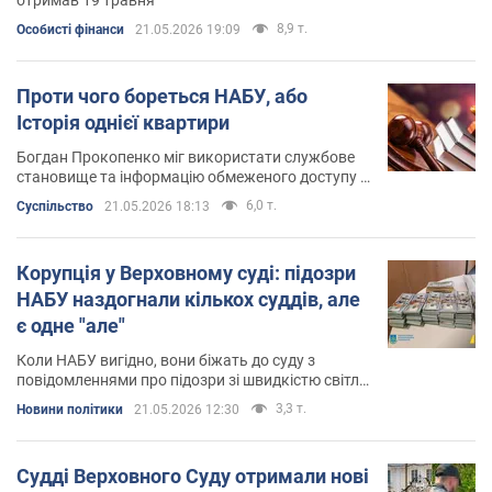
8,9 т.
Особисті фінанси
21.05.2026 19:09
Проти чого бореться НАБУ, або
Історія однієї квартири
Богдан Прокопенко міг використати службове
становище та інформацію обмеженого доступу у
власних інтересах
6,0 т.
Суспільство
21.05.2026 18:13
Корупція у Верховному суді: підозри
НАБУ наздогнали кількох суддів, але
є одне "але"
Коли НАБУ вигідно, вони біжать до суду з
повідомленнями про підозри зі швидкістю світла,
навіть якщо доказова база тримається на
3,3 т.
Новини політики
21.05.2026 12:30
чесному слові та припущеннях
Судді Верховного Суду отримали нові