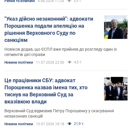
3,5 т.
Ринки та компанії
4.08.2026 11:24
"Указ дійсно незаконний": адвокати
Порошенка подали апеляцію на
рішення Верховного Суду по
санкціям
Новіков додав, що ЄСПЛ вже прийняв до розгляду один із
сегментів цієї справи
4,5 т.
Новини політики
11.07.2026 22:00
Це працівники СБУ: адвокат
Порошенка назвав імена тих, хто
тиснув на Верховний Суд за
вказівкою влади
Верховний Суд відмовив Петру Порошенку у скасування
незаконних санкцій
21,9 т.
Новини політики
10.07.2026 18:18