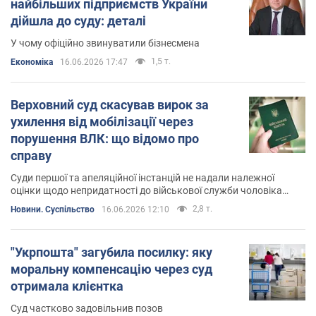
найбільших підприємств України
дійшла до суду: деталі
У чому офіційно звинуватили бізнесмена
1,5 т.
Економіка
16.06.2026 17:47
Верховний суд скасував вирок за
ухилення від мобілізації через
порушення ВЛК: що відомо про
справу
Суди першої та апеляційної інстанцій не надали належної
оцінки щодо непридатності до військової служби чоловіка
через наявність захворювань
2,8 т.
Новини. Суспільство
16.06.2026 12:10
"Укрпошта" загубила посилку: яку
моральну компенсацію через суд
отримала клієнтка
Суд частково задовільнив позов