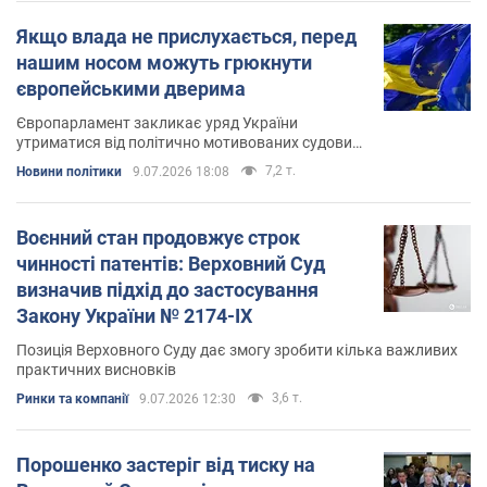
Якщо влада не прислухається, перед
нашим носом можуть грюкнути
європейськими дверима
Європарламент закликає уряд України
утриматися від політично мотивованих судових
переслідувань і не запроваджувати персональні
7,2 т.
Новини політики
9.07.2026 18:08
санкції проти представників опозиції
Воєнний стан продовжує строк
чинності патентів: Верховний Суд
визначив підхід до застосування
Закону України № 2174-IX
Позиція Верховного Суду дає змогу зробити кілька важливих
практичних висновків
3,6 т.
Ринки та компанії
9.07.2026 12:30
Порошенко застеріг від тиску на