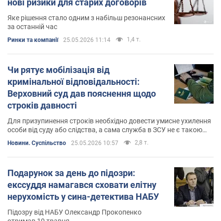
нові ризики для старих договорів
Яке рішення стало одним з набільш резонансних
за останній час
1,4 т.
Ринки та компанії
25.05.2026 11:14
Чи рятує мобілізація від
кримінальної відповідальності:
Верховний суд дав пояснення щодо
строків давності
Для призупинення строків необхідно довести умисне ухилення
особи від суду або слідства, а сама служба в ЗСУ не є такою
підставою
2,8 т.
Новини. Суспільство
25.05.2026 10:57
Подарунок за день до підозри:
екссуддя намагався сховати елітну
нерухомість у сина-детектива НАБУ
Підозру від НАБУ Олександр Прокопенко
отримав 19 травня