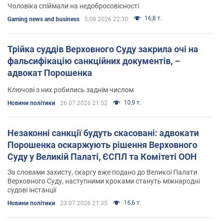
Чоловіка спіймали на недобросовісності
16,8 т.
Gaming news and business
5.08.2026 22:30
Трійка суддів Верховного Суду закрила очі на
фальсифікацію санкційних документів, –
адвокат Порошенка
Ключові з них робились заднім числом
10,9 т.
Новини політики
26.07.2026 21:52
Незаконні санкції будуть скасовані: адвокати
Порошенка оскаржують рішення Верховного
Суду у Великій Палаті, ЄСПЛ та Комітеті ООН
За словами захисту, скаргу вже подано до Великої Палати
Верховного Суду, наступними кроками стануть міжнародні
судові інстанції
16,6 т.
Новини політики
23.07.2026 21:35