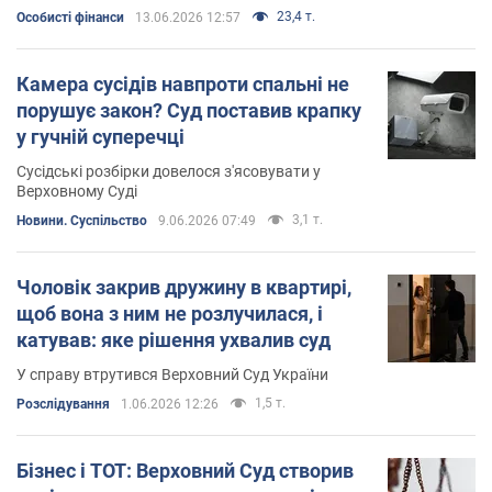
23,4 т.
Особисті фінанси
13.06.2026 12:57
Камера сусідів навпроти спальні не
порушує закон? Суд поставив крапку
у гучній суперечці
Сусідські розбірки довелося з'ясовувати у
Верховному Суді
3,1 т.
Новини. Суспільство
9.06.2026 07:49
Чоловік закрив дружину в квартирі,
щоб вона з ним не розлучилася, і
катував: яке рішення ухвалив суд
У справу втрутився Верховний Суд України
1,5 т.
Розслідування
1.06.2026 12:26
Бізнес і ТОТ: Верховний Суд створив