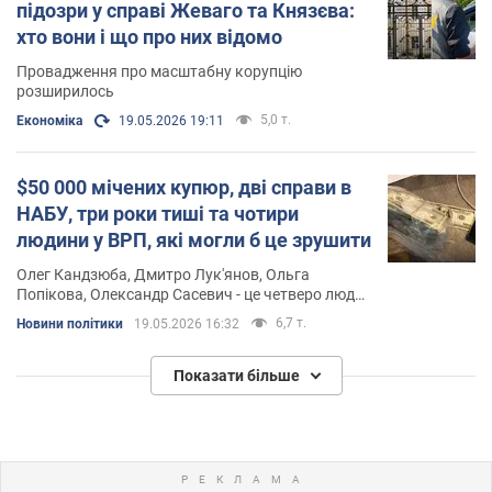
підозри у справі Жеваго та Князєва:
хто вони і що про них відомо
Провадження про масштабну корупцію
розширилось
5,0 т.
Економіка
19.05.2026 19:11
$50 000 мічених купюр, дві справи в
НАБУ, три роки тиші та чотири
людини у ВРП, які могли б це зрушити
Олег Кандзюба, Дмитро Лук'янов, Ольга
Попікова, Олександр Сасевич - це четверо людей
із Третьої дисциплінарної палати Вищої ради
6,7 т.
Новини політики
19.05.2026 16:32
правосуддя, які за 24 місяці так і не призначили
розгляд справи про $50 000 мічених купюр у
судді Верховного Суду Ірини Григор'єво
Показати більше