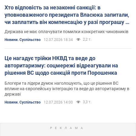
Хто відповість за незаконні санкції: в
уповноваженого президента Власюка запитали,
чи заплатить він компенсацію у разі програшу в
ЄСПЛ
Держава не має оплачувати помилки конкретних чиновників
2,2 т.
Новини. Суспільство
12.07.2026 18:34
Це нагадує трійки НКВД та веде до
авторитаризму: соцмережі відреагували на
рішення ВС щодо санкцій проти Порошенка
Блогери та лідери думок наголошують, що це рішення ВС
вплине на європейську інтеграцію та веде до авторитаризму в
державі
3,3 т.
Новини. Суспільство
12.07.2026 14:00