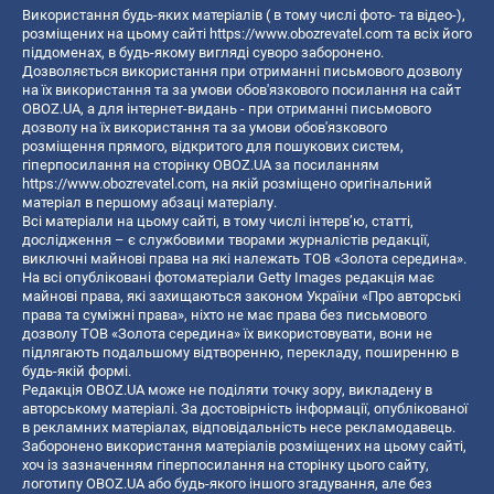
Використання будь-яких матеріалів ( в тому числі фото- та відео-),
розміщених на цьому сайті
https://www.obozrevatel.com
та всіх його
піддоменах, в будь-якому вигляді суворо заборонено.
Дозволяється використання при отриманні письмового дозволу
на їх використання та за умови обов'язкового посилання на сайт
OBOZ.UA, а для інтернет-видань - при отриманні письмового
дозволу на їх використання та за умови обов'язкового
розміщення прямого, відкритого для пошукових систем,
гіперпосилання на сторінку OBOZ.UA за посиланням
https://www.obozrevatel.com
, на якій розміщено оригінальний
матеріал в першому абзаці матеріалу.
Всі матеріали на цьому сайті, в тому числі інтерв’ю, статті,
дослідження – є службовими творами журналістів редакції,
виключні майнові права на які належать ТОВ «Золота середина».
На всі опубліковані фотоматеріали Getty Images редакція має
майнові права, які захищаються законом України «Про авторські
права та суміжні права», ніхто не має права без письмового
дозволу ТОВ «Золота середина» їх використовувати, вони не
підлягають подальшому відтворенню, перекладу, поширенню в
будь-якій формі.
Редакція OBOZ.UA може не поділяти точку зору, викладену в
авторському матеріалі. За достовірність інформації, опублікованої
в рекламних матеріалах, відповідальність несе рекламодавець.
Заборонено використання матеріалів розміщених на цьому сайті,
хоч із зазначенням гіперпосилання на сторінку цього сайту,
логотипу OBOZ.UA або будь-якого іншого згадування, але без