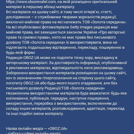
https://www.obozrevatel.com
, на якій розміщено оригінальний
матеріал в першому абзаці матеріалу.
Всі матеріали на цьому сайті, в тому числі інтерв’ю, статті,
дослідження – є службовими творами журналістів редакції,
виключні майнові права на які належать ТОВ «Золота середина».
На всі опубліковані фотоматеріали Getty Images редакція має
майнові права, які захищаються законом України «Про авторські
права та суміжні права», ніхто не має права без письмового
дозволу ТОВ «Золота середина» їх використовувати, вони не
підлягають подальшому відтворенню, перекладу, поширенню в
будь-якій формі.
Редакція OBOZ.UA може не поділяти точку зору, викладену в
авторському матеріалі. За достовірність інформації, опублікованої
в рекламних матеріалах, відповідальність несе рекламодавець.
Заборонено використання матеріалів розміщених на цьому сайті,
хоч із зазначенням гіперпосилання на сторінку цього сайту,
логотипу OBOZ.UA або будь-якого іншого згадування, але без
письмового дозволу Редакції/ТОВ «Золота середина»
Незаконним використанням матеріалів буде вважатися: будь-яке
копiювання, публiкацiя, передрук, наступне поширення,
використання, переробка з використанням, включенням до
складу інших матеріалів, розповсюдження, адаптація, переклад
та інші подібні зміни матеріалу.
Назва онлайн медіа — «OBOZ.UA»
- суб'єкт у сфері онлайн медіа;