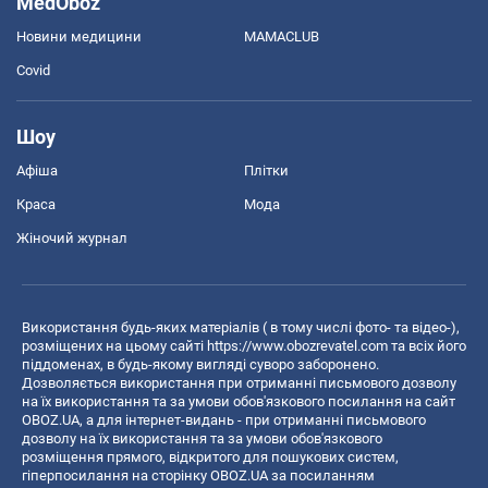
MedOboz
Новини медицини
MAMACLUB
Covid
Шоу
Афіша
Плітки
Краса
Мода
Жіночий журнал
Використання будь-яких матеріалів ( в тому числі фото- та відео-),
розміщених на цьому сайті
https://www.obozrevatel.com
та всіх його
піддоменах, в будь-якому вигляді суворо заборонено.
Дозволяється використання при отриманні письмового дозволу
на їх використання та за умови обов'язкового посилання на сайт
OBOZ.UA, а для інтернет-видань - при отриманні письмового
дозволу на їх використання та за умови обов'язкового
розміщення прямого, відкритого для пошукових систем,
гіперпосилання на сторінку OBOZ.UA за посиланням