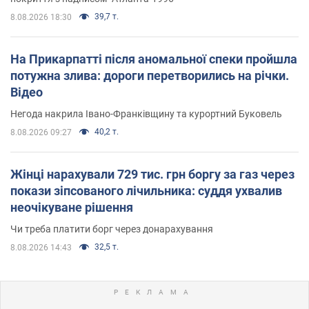
39,7 т.
8.08.2026 18:30
На Прикарпатті після аномальної спеки пройшла
потужна злива: дороги перетворились на річки.
Відео
Негода накрила Івано-Франківщину та курортний Буковель
40,2 т.
8.08.2026 09:27
Жінці нарахували 729 тис. грн боргу за газ через
покази зіпсованого лічильника: суддя ухвалив
неочікуване рішення
Чи треба платити борг через донарахування
32,5 т.
8.08.2026 14:43