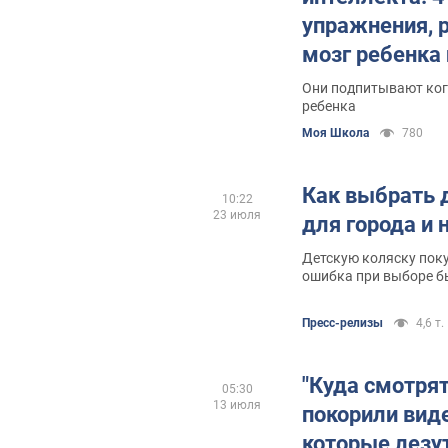
упражнения,
мозг ребенка
Они подпитывают ког
ребенка
Моя Школа
780
Как выбрать 
10:22
23 июля
для города и 
Детскую коляску пок
ошибка при выборе б
заметной
Пресс-релизы
4,6 т.
"Куда смотрят
05:30
13 июля
покорили виде
которые лезут