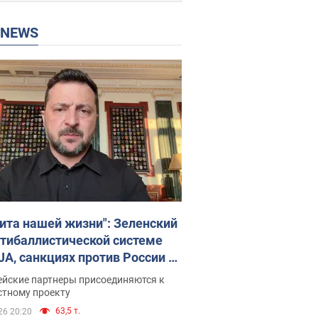
P NEWS
ита нашей жизни": Зеленский
нтибаллистической системе
JA, санкциях против России и
ержке аграриев. Видео
ейские партнеры присоединяются к
стному проекту
63,5 т.
26 20:20