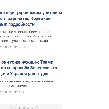
сентября украинским учителям
сят зарплаты: Корецкий
рыл подробности
ременно с повышением зарплат
огам правительство объявило об
ении студенческих стипендий
2,7 т.
26 00:29
 они тоже нужны»: Трамп
тил на просьбу Зеленского о
даче Украине ракет для
ot
канские запасы отдельных видов
ипасов ограничены
573
26 00:59