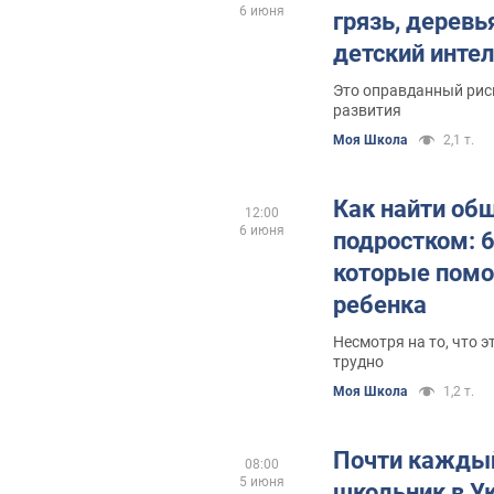
6 июня
грязь, деревь
детский инте
Это оправданный рис
развития
Моя Школа
2,1 т.
Как найти об
12:00
6 июня
подростком: 6
которые помо
ребенка
Несмотря на то, что 
трудно
Моя Школа
1,2 т.
Почти кажды
08:00
5 июня
школьник в У