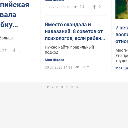
мпийская
2,4 т.
2
1.08.2026 09:12
вала
бку
Вместо скандала и
7 не
наказаний: 8 советов от
й
восп
психологов, если ребенок
 больше
отно
и
лжет
Нужно найти правильный
Многие
3,2 т.
8
подход
это пр
Моя Школа
трудн
1,8 т.
30.07.2026 14:38
Моя Ш