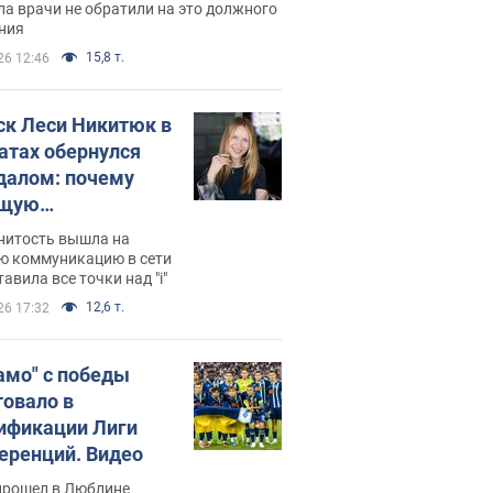
ессивном" раке
а врачи не обратили на это должного
ния
15,8 т.
26 12:46
ск Леси Никитюк в
атах обернулся
далом: почему
ущую
раведливо
нитость вышла на
йтили
ю коммуникацию в сети
тавила все точки над "i"
12,6 т.
26 17:32
амо" с победы
товало в
ификации Лиги
еренций. Видео
прошел в Люблине