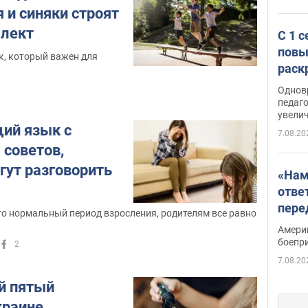
я и синяки строят
ллект
С 1 
повы
к, который важен для
раск
Однов
педаг
увелич
щий язык с
7.08.20
 советов,
гут разговорить
«Нам
отве
пере
это нормальный период взросления, родителям все равно
Patri
Амери
боепр
2
7.08.20
й пятый
краине