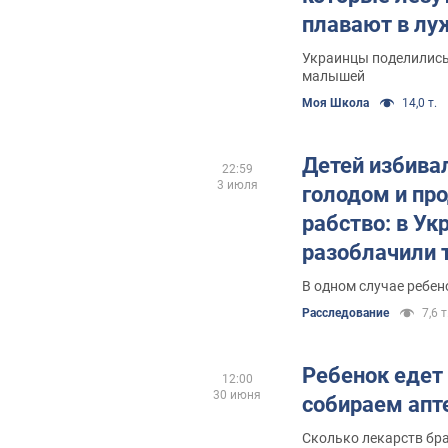
плавают в лу
Украинцы поделились
малышей
Моя Школа
14,0 т.
Детей избива
22:59
3 июля
голодом и пр
рабство: в Ук
разоблачили 
В одном случае ребено
Расследование
7,6 т
Ребенок едет 
12:00
30 июня
собираем апт
Сколько лекарств бра