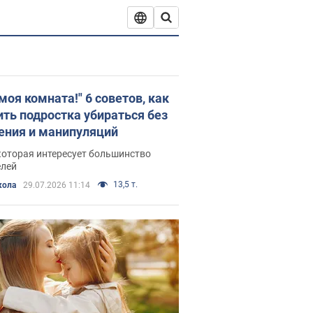
моя комната!" 6 советов, как
ить подростка убираться без
ения и манипуляций
которая интересует большинство
елей
13,5 т.
кола
29.07.2026 11:14