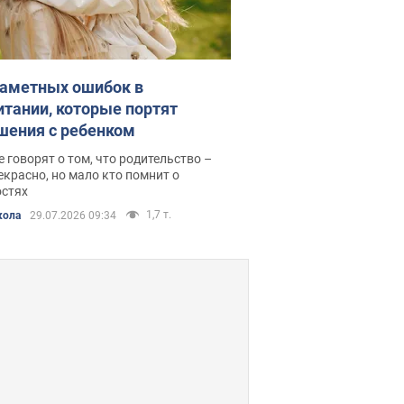
заметных ошибок в
итании, которые портят
шения с ребенком
 говорят о том, что родительство –
екрасно, но мало кто помнит о
остях
1,7 т.
кола
29.07.2026 09:34