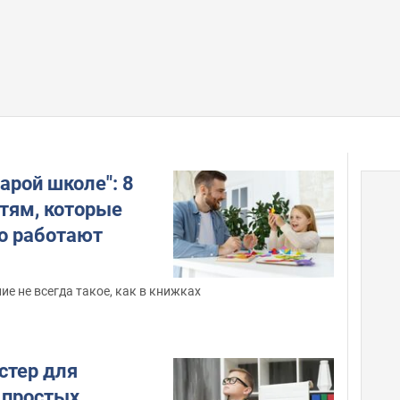
тарой школе": 8
етям, которые
о работают
ие не всегда такое, как в книжках
стер для
 простых