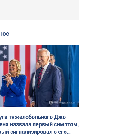
ное
уга тяжелобольного Джо
ена назвала первый симптом,
рый сигнализировал о его