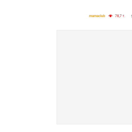
mamaclub
78,7 т.