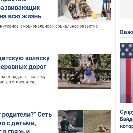
 развивающих
 на всю жизнь
нитивное, эмоциональное и социальное развитие
Важ
детскую коляску
неровных дорог
упают надолго, поэтому
ыстро становится
Супр
 родители?" Сеть
Байд
о с детьми,
кото
 в грязь и