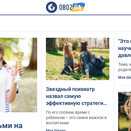
"Это 
науч
давл
Тема, 
родит
Моя Ш
Звездный психиатр
назвал самую
эффективную стратегию
воспитания детей:
По его словам, время с
достаточно всего 20
ребенком – это самое важное в
воспитании
ьми на
минут в день
Моя Школа