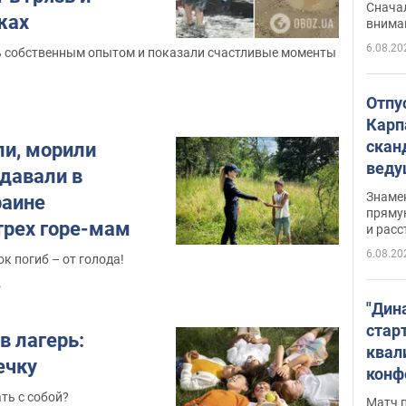
"агр
Сначал
жах
внима
6.08.20
 собственным опытом и показали счастливые моменты
Отпу
Карп
скан
ли, морили
вед
одавали в
несп
Знаме
раине
захе
пряму
трех горе-мам
и расс
6.08.20
к погиб – от голода!
.
"Дин
стар
в лагерь:
квал
ечку
конф
ть с собой?
Матч 