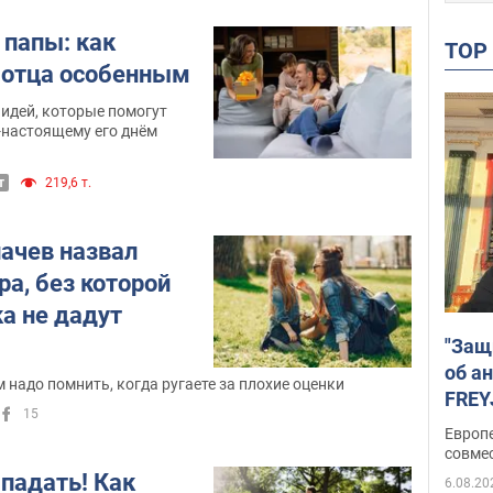
 папы: как
TO
 отца особенным
идей, которые помогут
-настоящему его днём
т
219,6 т.
ачев назвал
ра, без которой
а не дадут
"Защ
об а
м надо помнить, когда ругаете за плохие оценки
FREY
15
подд
Европ
совме
падать! Как
6.08.20