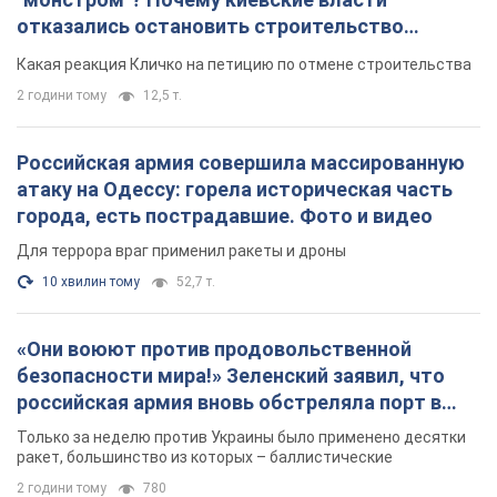
отказались остановить строительство
небоскреба "московского верующего"
Какая реакция Кличко на петицию по отмене строительства
2 години тому
12,5 т.
Российская армия совершила массированную
атаку на Одессу: горела историческая часть
города, есть пострадавшие. Фото и видео
Для террора враг применил ракеты и дроны
10 хвилин тому
52,7 т.
«Они воюют против продовольственной
безопасности мира!» Зеленский заявил, что
российская армия вновь обстреляла порт в
Одессе
Только за неделю против Украины было применено десятки
ракет, большинство из которых – баллистические
2 години тому
780