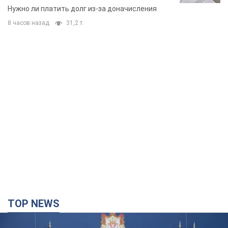
вынес неожиданное решение
Нужно ли платить долг из-за доначисления
8 часов назад
31,2 т.
TOP NEWS