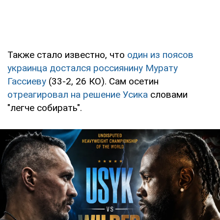
Также стало известно, что
один из поясов
украинца достался россиянину Мурату
Гассиеву
(33-2, 26 КО). Сам осетин
отреагировал на решение Усика
словами
"легче собирать".