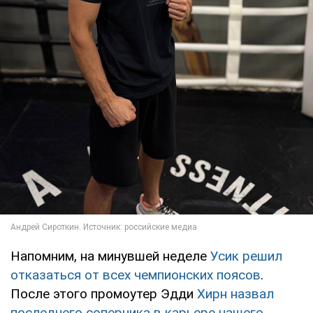
Напомним, на минувшей неделе
Усик решил
отказаться от всех чемпионских поясов
.
После этого промоутер Эдди
Хирн назвал
последнего соперника в карьере нашего