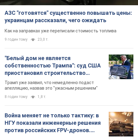
АЗС "готовятся" существенно повышать цены:
украинцам рассказали, чего ожидать
Как на заправках уже переписали стоимость топлива
9 годин тому
23,0 т.
"Белый дом не является
собственностью Трампа": суд США
приостановил строительство
бального зала стоимостью 400 млн
Трамп уже заявил, что немедленно подаст
долларов
апелляцию, назвав это "ужасным решением"
8 годин тому
1,8 т.
Война меняет не только тактику: в
НГУ показали инженерные решения
против российских FPV-дронов.
Фото