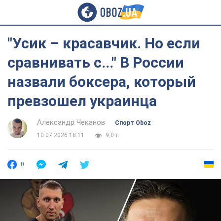
"Усик – красавчик. Но если
сравнивать с..." В России
назвали боксера, который
превзошел украинца
Александр Чеканов
Спорт Oboz
10.07.2026 18:11
9,0 т.
0