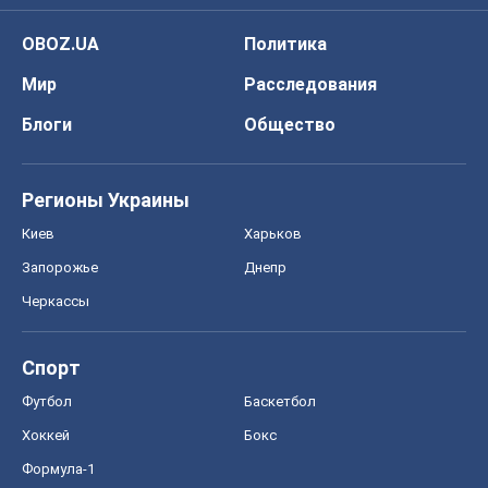
ГДЗ
Учебники
Онлайн уроки
ДПА
ЗНО
НМТ
СНГ решебники
Авто
Тест Драйв
Электромобили
Акции
Сервис
Food Oboz
Рецепты
Напитки
Диеты
Экономика