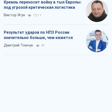
Не месть, а стратегия: Украина
заставляет Россию платить за войну
Виктор Андрусив
1,4 т.
Ответ на украинофобию – не
полонофобия, а сильное украинское
государство
Николай Княжицкий
1,0 т.
Мэр Москвы внезапно захотел мира,
как становятся послом в США и новые
украинские топ-рейтинги
Александр Кирш
4,4 т.
О запланированной вырубке более 600
деревьев и теплотрассе: что
происходит на Теремках в Киеве