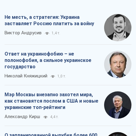
Владислав Самойленко
2,2 т.
Все мнения
О компании
Команда
Правовая информация
Политика
конфиденциальности
Реклама на сайте
Документы
Редакционная политика
Журналисты OBOZ.UA на месте
событий
OBOZ.UA
Политика