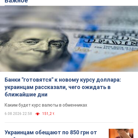
Как не попасть в ловушку мошенников
6.08.2026 21:02
16,1 т.
Самый дорогой футболист
"Динамо" забил "Карабаху" уже на
10-й минуте матча. Видео
Поединок проходит в Польше
6.08.2026 20:48
6,8 т.