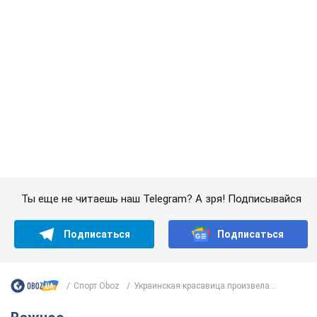
Банки "готовятся" к новому курсу доллара:
украинцам рассказали, чего ожидать в
ближайшие дни
Каким будет курс валюты в обменниках
6.08.2026 22:58
151,2 т.
Украинцам обещают по 850 грн от
мобильных операторов: что не так с
этими сообщениями