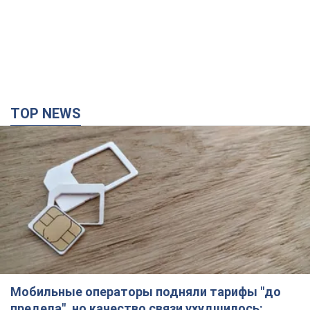
Почему цены на мобильную связь выросли в разы и как
улучшить качество интернета в телефоне
41 минуту назад
2,0 т.
В Екатеринбурге атакован склад Wildberries:
есть попадания, поднялся дым. Фото и видео
Россиянам не помогла даже работа ПВО
5 часов назад
10,5 т.
"Замечательный отец": в сети рассказали о
мужчине, которого Россия убила ударом по
Броварам. Фото
Мужчину вспоминают как профессионала своего дела
3 часа назад
3,2 т.