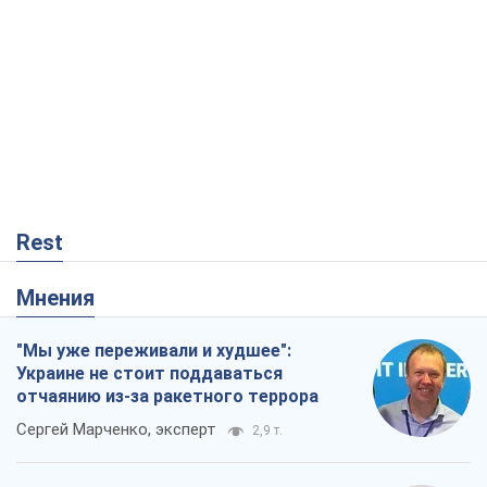
Виктор Ягун
13,1 т.
Результат ударов по НПЗ России
значительно больше, чем кажется
Дмитрий Томчук
81