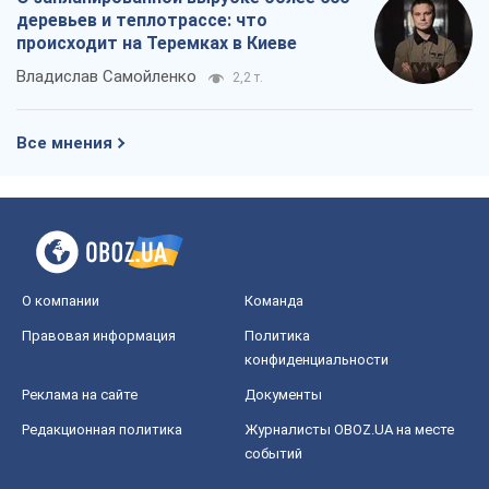
Мир
Расследования
Блоги
Общество
Регионы Украины
Киев
Харьков
Запорожье
Днепр
Черкассы
Спорт
Футбол
Баскетбол
Хоккей
Бокс
Формула-1
Моя школа