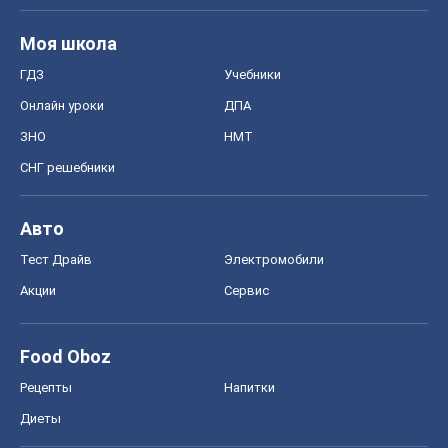
Рынки и компании
Mакроэкономика
MedOboz
Новости медицины
MAMACLUB
Шоу
Афиша
Сплетни
Красота
Мода
Женский Журнал