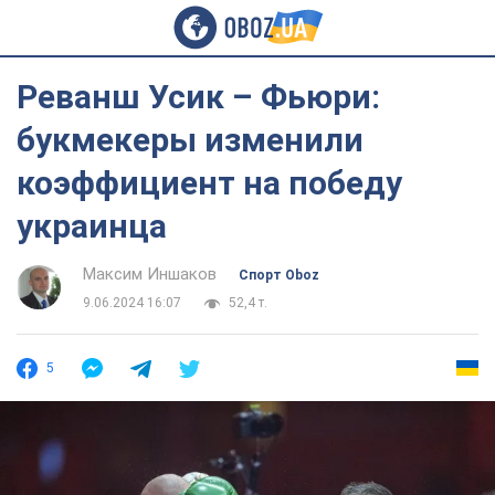
Реванш Усик – Фьюри:
букмекеры изменили
коэффициент на победу
украинца
Максим Иншаков
Спорт Oboz
9.06.2024 16:07
52,4 т.
5