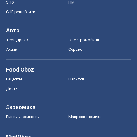
ЗНО
НМТ
СНГ решебники
Авто
Тест Драйв
Электромобили
Акции
Сервис
Food Oboz
Рецепты
Напитки
Диеты
Экономика
Рынки и компании
Mакроэкономика
MedOboz