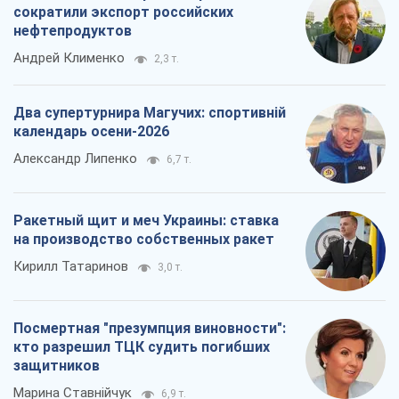
сократили экспорт российских
нефтепродуктов
Андрей Клименко
2,3 т.
Два супертурнира Магучих: спортивній
календарь осени-2026
Александр Липенко
6,7 т.
Ракетный щит и меч Украины: ставка
на производство собственных ракет
Кирилл Татаринов
3,0 т.
Посмертная "презумпция виновности":
кто разрешил ТЦК судить погибших
защитников
Марина Ставнійчук
6,9 т.