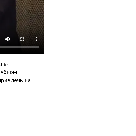
ль-
лубном
привлечь на