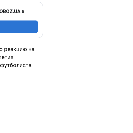
 OBOZ.UA в
ю реакцию на
летия
 футболиста