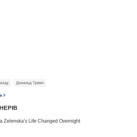
налду
Дональд Трамп
а