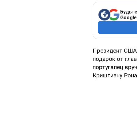
Будьте
Google
Президент СШ
подарок от глав
португалец вру
Криштиану Рона