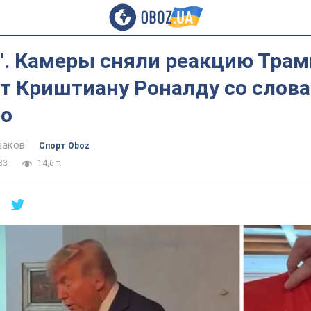
". Камеры сняли реакцию Трам
т Криштиану Роналду со слов
ео
шаков
Спорт Oboz
33
14,6 т.