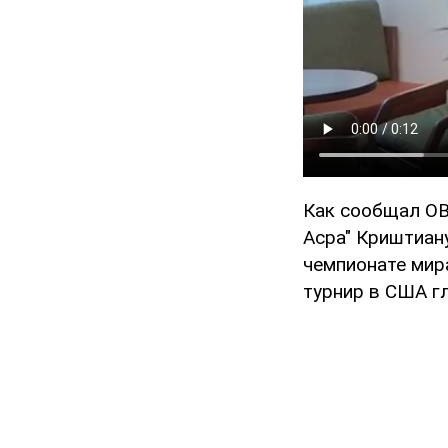
Как сообщал OB
Асра" Криштиан
чемпионате мир
турнир в США г