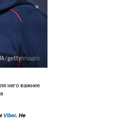
для него важнее
на
и
Viber
. Не