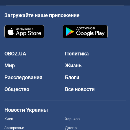
Загружайте наше приложение
OBOZ.UA
Политика
Мир
Жизнь
Расследования
Блоги
Общество
Все новости
Новости Украины
Киев
Харьков
Запорожье
Днепр