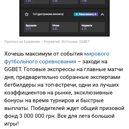
Хочешь максимум от события
мирового
футбольного соревнования
– заходи на
GGBET. Готовые экспрессы на главные матчи
дня, предварительно собранные экспертами
бетбилдеры на топ-встречи, одни из лучших
коэффициентов на рынке, эксклюзивные
бонусы на время турниров и быстрые
выплаты. Победителей ждет общий призовой
фонд 3 000 000 грн. Все для лета большой
игры!