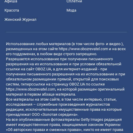
Афиша
Сплетни
Красота
Мода
Женский Журнал
Использование любых материалов (в том числе фото- и видео-),
размещенных на этом сайте
https://www.obozrevatel.com
и на всех
его поддоменах, в любом виде строго запрещено.
Разрешается использование при получении письменного
разрешения на их использование и при условии обязательной
ссылки на сайт OBOZ.UA, а для интернет-изданий - при
получении письменного разрешения на их использование и при
обязательном размещении прямой, открытой для поисковых
систем, гиперссылки на страницу OBOZ.UA по ссылке
https://www.obozrevatel.com
, на которой размещен оригинальный
материал в первом абзаце материала.
Все материалы на этом сайте, в том числе интервью, статьи,
исследования – служебные произведения журналистов
редакции, исключительные имущественные права на которые
принадлежат ООО «Золотая середина».
На все опубликованные фотоматериалы Getty Images редакция
имеет имущественные права, защищаемые законом Украины
«Об авторских правах и смежных правах», никто не имеет права