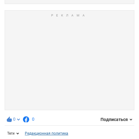
0
0
Подписаться
Теги
Редакционная политика