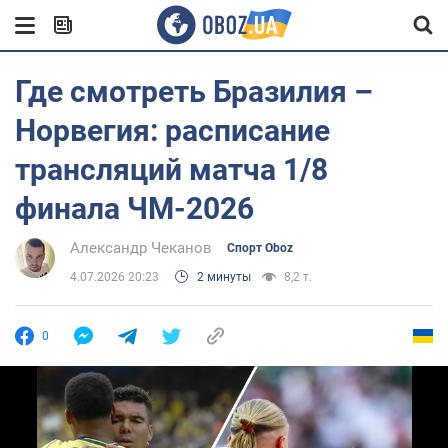
Где смотреть Бразилия –
Норвегия: расписание
трансляций матча 1/8
финала ЧМ-2026
Александр Чеканов
Спорт Oboz
4.07.2026 20:23
2 минуты
8,2 т.
0