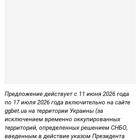
Предложение действует с 11 июня 2026 года
по 17 июля 2026 года включительно на сайте
ggbet.ua на территории Украины (за
исключением временно оккупированных
территорий, определенных решением СНБО,
введенным в действие указом Президента