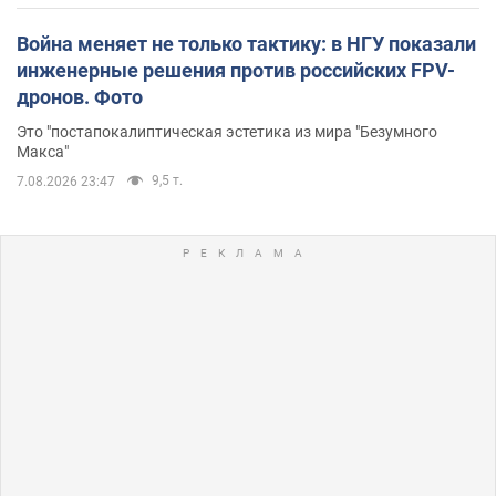
Война меняет не только тактику: в НГУ показали
инженерные решения против российских FPV-
дронов. Фото
Это "постапокалиптическая эстетика из мира "Безумного
Макса"
9,5 т.
7.08.2026 23:47