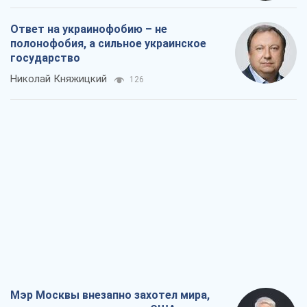
Мэр Москвы внезапно захотел мира,
как становятся послом в США и новые
украинские топ-рейтинги
Александр Кирш
1,7 т.
О запланированной вырубке более 600
деревьев и теплотрассе: что
происходит на Теремках в Киеве
Владислав Самойленко
1,7 т.