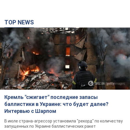
Кремль "сжигает" последние запасы
баллистики в Украине: что будет далее?
Интервью с Шарпом
В июле страна-агрессор установила "рекорд" по количеству
запущенных по Украине баллистических ракет
4 години тому
47,2 т.
В Екатеринбурге атакован склад Wildberries:
есть попадания, поднялся дым. Фото и видео
Россиянам не помогла даже работа ПВО
4 години тому
8,9 т.