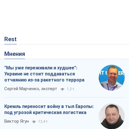
"Мы уже переживали и худшее":
Украине не стоит поддаваться
отчаянию из-за ракетного террора
Сергей Марченко, эксперт
1,3 т.
Кремль переносит войну в тыл Европы:
под угрозой критическая логистика
Виктор Ягун
12,4 т.
Ответ на украинофобию – не
полонофобия, а сильное украинское
государство
Николай Княжицкий
126