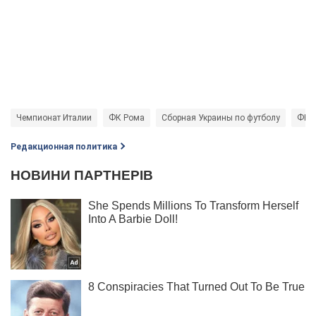
Чемпионат Италии
ФК Рома
Сборная Украины по футболу
ФК 
Редакционная политика