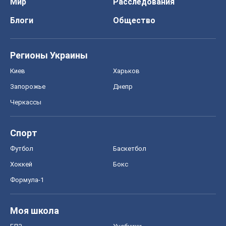
Черкассы
Спорт
Футбол
Баскетбол
Хоккей
Бокс
Формула-1
Моя школа
ГДЗ
Учебники
Онлайн уроки
ДПА
ЗНО
НМТ
СНГ решебники
Авто
Тест Драйв
Электромобили