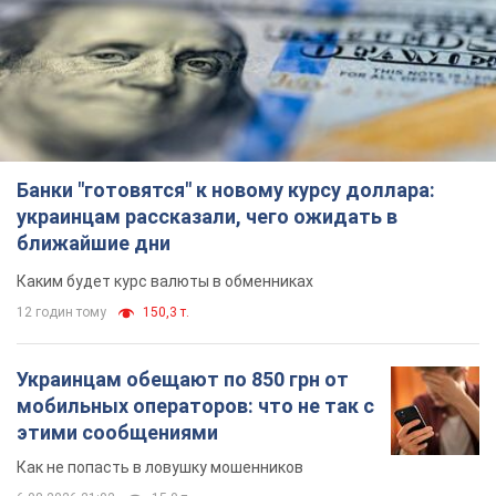
ближайшие дни
Каким будет курс валюты в обменниках
12 годин тому
150,3 т.
Украинцам обещают по 850 грн от
мобильных операторов: что не так с
этими сообщениями
Как не попасть в ловушку мошенников
6.08.2026 21:02
15,0 т.
Самый дорогой футболист
"Динамо" забил "Карабаху" уже на
10-й минуте матча. Видео
Поединок проходит в Польше
6.08.2026 20:48
6,4 т.