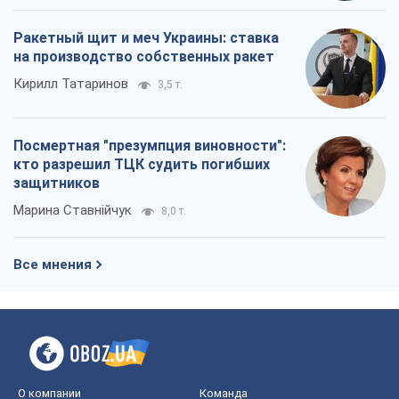
Ракетный щит и меч Украины: ставка
на производство собственных ракет
Кирилл Татаринов
3,5 т.
Посмертная "презумпция виновности":
кто разрешил ТЦК судить погибших
защитников
Марина Ставнійчук
8,0 т.
Все мнения
О компании
Команда