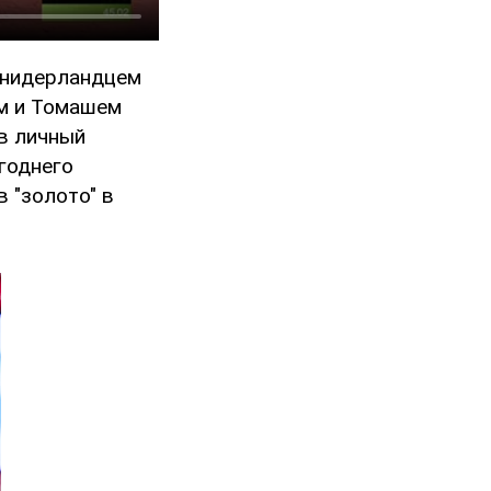
с нидерландцем
м и Томашем
ив личный
годнего
 "золото" в