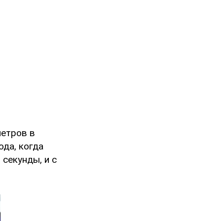
метров в
да, когда
секунды, и с