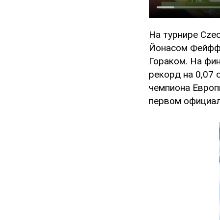
На турнире Czec
Йонасом Фейфф
Гораком. На фи
рекорд на 0,07
чемпиона Европ
первом официал