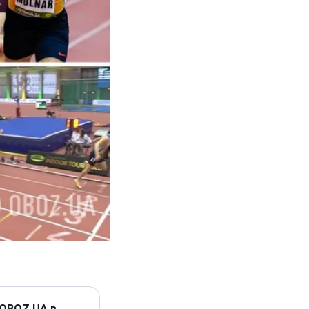
 OBOZ.UA в