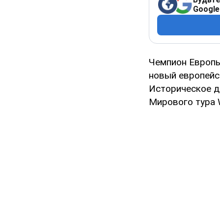
Google
Чемпион Европы
новый европейс
Историческое д
Мирового тура W