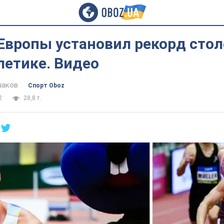
Европы установил рекорд стол
летике. Видео
шаков
Спорт Oboz
2
28,8 т.