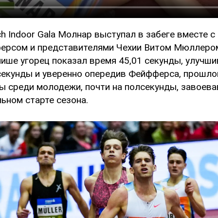
h Indoor Gala Молнар выступал в забеге вместе 
ерсом и представителями Чехии Витом Мюллеро
нише угорец показал время 45,01 секунды, улучш
 секунды и уверенно опередив Фейфферса, прошло
ы среди молодежи, почти на полсекунды, завоевав
ьном старте сезона.