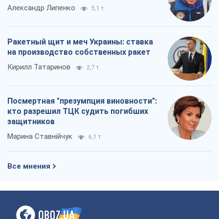
Александр Липенко
5,1 т.
Ракетный щит и меч Украины: ставка
на производство собственных ракет
Кирилл Татаринов
2,7 т.
Посмертная "презумпция виновности":
кто разрешил ТЦК судить погибших
защитников
Марина Ставнійчук
6,1 т.
Все мнения