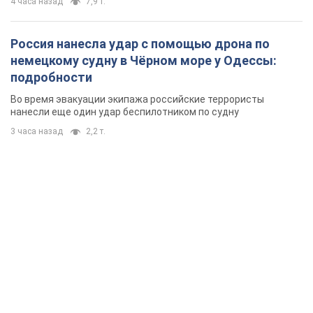
4 часа назад
7,9 т.
Россия нанесла удар с помощью дрона по
немецкому судну в Чёрном море у Одессы:
подробности
Во время эвакуации экипажа российские террористы
нанесли еще один удар беспилотником по судну
3 часа назад
2,2 т.